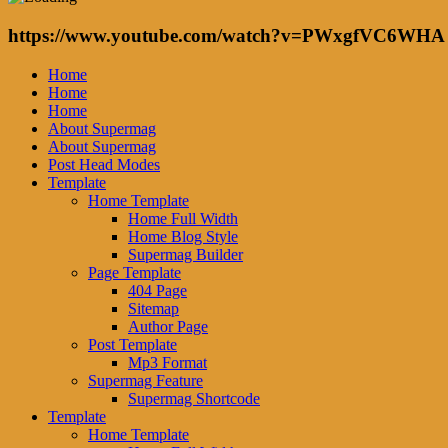
https://www.youtube.com/watch?v=PWxgfVC6WHA
Home
Home
Home
About Supermag
About Supermag
Post Head Modes
Template
Home Template
Home Full Width
Home Blog Style
Supermag Builder
Page Template
404 Page
Sitemap
Author Page
Post Template
Mp3 Format
Supermag Feature
Supermag Shortcode
Template
Home Template