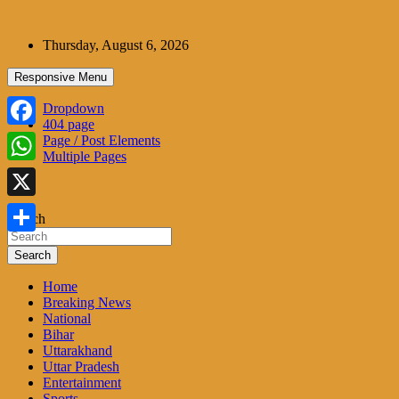
Skip
to
Thursday, August 6, 2026
content
Responsive Menu
Dropdown
404 page
Facebook
Page / Post Elements
Multiple Pages
WhatsApp
X
Search
Share
Search
Home
Breaking News
National
Bihar
Uttarakhand
Uttar Pradesh
Entertainment
Sports