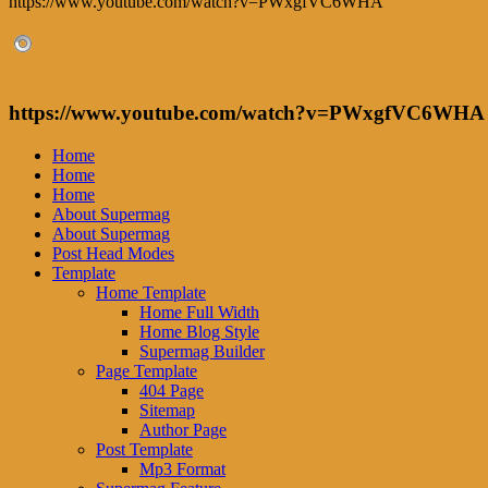
https://www.youtube.com/watch?v=PWxgfVC6WHA
https://www.youtube.com/watch?v=PWxgfVC6WHA
Home
Home
Home
About Supermag
About Supermag
Post Head Modes
Template
Home Template
Home Full Width
Home Blog Style
Supermag Builder
Page Template
404 Page
Sitemap
Author Page
Post Template
Mp3 Format