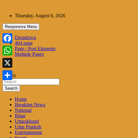
Skip
to
Thursday, August 6, 2026
content
Responsive Menu
Dropdown
404 page
Facebook
Page / Post Elements
Multiple Pages
WhatsApp
X
Search
Share
Search
Home
Breaking News
National
Bihar
Uttarakhand
Uttar Pradesh
Entertainment
Sports