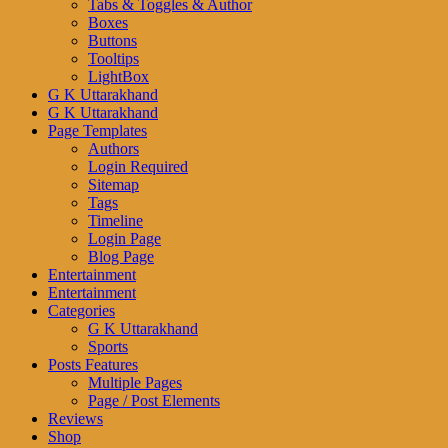
Tabs & Toggles & Author
Boxes
Buttons
Tooltips
LightBox
G K Uttarakhand
G K Uttarakhand
Page Templates
Authors
Login Required
Sitemap
Tags
Timeline
Login Page
Blog Page
Entertainment
Entertainment
Categories
G K Uttarakhand
Sports
Posts Features
Multiple Pages
Page / Post Elements
Reviews
Shop