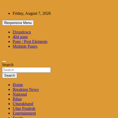
Skip
to
Friday, August 7, 2026
content
Responsive Menu
Dropdown
404 page
Page / Post Elements
Multiple Pages
Search
Search
Home
Breaking News
National
Bihar
Uttarakhand
Uttar Pradesh
Entertainment
Sports