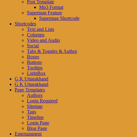
Post Template
Mp3 Format
Supermag Feature
Supermag Shortcode
Shortcodes
Text and Lists
Columns
Video and Audio
Social
Tabs & Toggles & Author
Boxes
Buttons
Tooltips
LightBox
G K Uttarakhand
G K Uttarakhand
Page Templates
Authors
Login Required
Sitemap
Tags
Timeline
Login Page
Blog Page
Entertainment