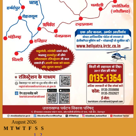
August 2026
M
T
W
T
F
S
S
1
2