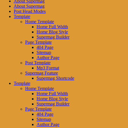
About Supermag
About Supermag
Post Head Modes
Template
Home Template
Home Full Width
Home Blog Style
Supermag Builder
Page Template
404 Page
Sitemap
Author Page
Post Template
Mp3 Format
Supermag Feature
Supermag Shortcode
Template
Home Template
Home Full Width
Home Blog Style
Supermag Builder
Page Template
404 Page
Sitemap
Author Page