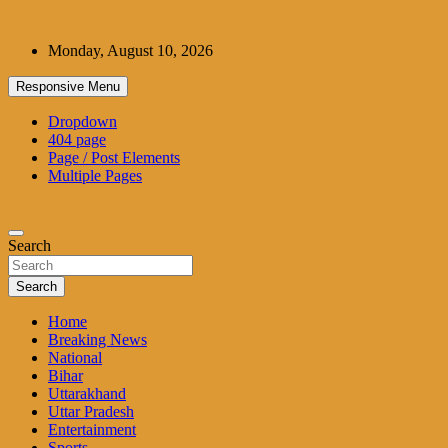
Skip
to
Monday, August 10, 2026
content
Responsive Menu
Dropdown
404 page
Page / Post Elements
Multiple Pages
Search
Search
Home
Breaking News
National
Bihar
Uttarakhand
Uttar Pradesh
Entertainment
Sports