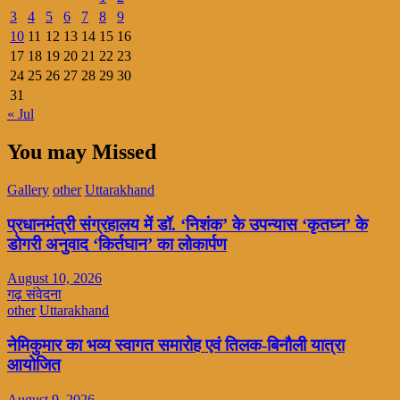
3
4
5
6
7
8
9
10
11
12
13
14
15
16
17
18
19
20
21
22
23
24
25
26
27
28
29
30
31
« Jul
You may Missed
Gallery
other
Uttarakhand
प्रधानमंत्री संग्रहालय में डॉ. ‘निशंक’ के उपन्यास ‘कृतघ्न’ के
डोगरी अनुवाद ‘किर्तघान’ का लोकार्पण
August 10, 2026
गढ़ संवेदना
other
Uttarakhand
नेमिकुमार का भव्य स्वागत समारोह एवं तिलक-बिनौली यात्रा
आयोजित
August 9, 2026