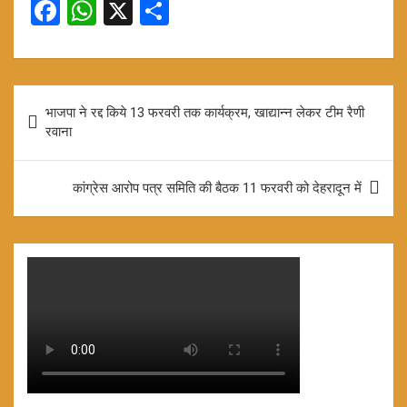
F
W
X
S
a
h
h
ce
at
ar
b
s
e
Post
भाजपा ने रद्द किये 13 फरवरी तक कार्यक्रम, खाद्यान्न लेकर टीम रैणी
o
A
navigation
रवाना
o
p
k
p
कांग्रेस आरोप पत्र समिति की बैठक 11 फरवरी को देहरादून में