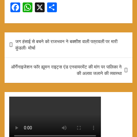
F
W
X
S
a
h
h
ce
at
ar
b
s
e
Post
जग हंसाई से बचने को राजभवन ने बक्शीश वाली पत्रावली पर मारी
o
A
navigation
कुंडलीः मोर्चा
o
p
k
p
ऑर्गेनाइजेशन फॉर ह्यूमन राइट्स एंड एनवायरमेंट की मांग पर पालिका ने
की अलाव जलाने की व्यवस्था