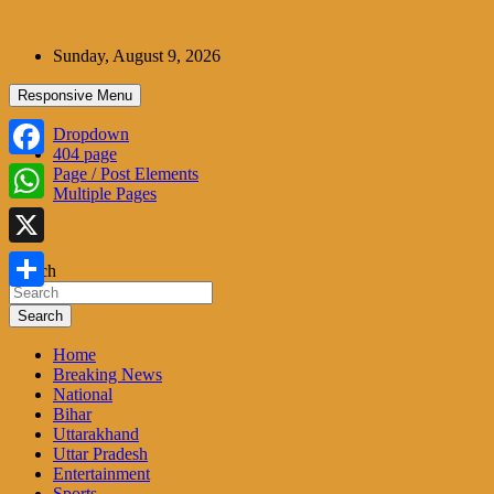
Skip
to
Sunday, August 9, 2026
content
Responsive Menu
Dropdown
404 page
Facebook
Page / Post Elements
Multiple Pages
WhatsApp
X
Search
Share
Search
Home
Breaking News
National
Bihar
Uttarakhand
Uttar Pradesh
Entertainment
Sports