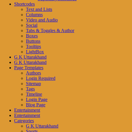
Shortcodes
Text and Lists
Columns
Video and Audio
Social
Tabs & Toggles & Author
Boxes
Buttons
Tooltips
LightBox
G K Uttarakhand
G K Uttarakhand
Page Templates
Authors
Login Required
Sitemap
Tags
Timeline
Login Page
Blog Page
Entertainment
Entertainment
Categories
G K Uttarakhand
Sports