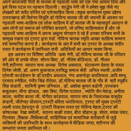
अपने कालजयी गीतों के माध्यम से गढवाली भाषा को एक नया आयाम दिया और
इसे विश्व पटल पर पहचान दिलायी। श्रद्धेय नेगी जी ने हमेशा मुझ जैसे नए
लेखकों को सदैव प्रेरित एवं प्रोत्साहित किया।श्इस कार्यक्रम मुख्य उद्देश्य
उत्तराखण्ड की दिवंगत विभूति डॉ.गोविन्द चातक जी की जयन्ती के अवसर पर
गढ़वाली भाषा-साहित्य एवं लोक साहित्य में डॉ.चातक जी के महत्वपूर्ण अवदान से
आम लोगों एवं समाज को परिचित करवाने, जो वरिष्ठ साहित्यकार हैं और जो
गढ़वाली भाषा-साहित्य में अपना अमूल्य योगदान दे रहे हैं उनका परिचय सभी के
सम्मुख रखना एवं ट्रस्ट द्वारा श्डॉ. गोविन्द चातक स्मृति आखर साहित्य सम्मान
श्से सम्मानित करना है। कार्यक्रम के अंत में सभी का ट्रस्ट के अध्यक्ष संदीप
रावत ने कार्यक्रम में उपस्थित सभी अतिथियों का आभार व्यक्त किया.
इस अवसर पर विशिष्ट अतिथि ऊषा नेगी, डॉ.गोविन्द चातक जी के परिवार
की ओर से उनके पौत्र सौरभ बिष्ट ,डॉ. नीतेश बोंठियाल, डॉ. नीलम
नेगी,श्रीनगर व्यापार सभा अध्यक्ष दिनेश असवाल, घंटाकरण देवता के रावल
दिनेश जोशी, डॉ. अरुण कुकसाल,प्रसिद्ध समाज सेवी अनिल स्वामी ,अजीम
प्रेमजी फाउंडेसन के डॉ.प्रदीप अंथवाल, गंगा असनोड़ा थपलियाल ,कवि शम्भू
प्रसाद स्नेहिल, गंभीर सिंह रौतेला, डॉ.गोविन्द चातक जी के गाँव से श्री रघुबीर
सिंह कंडारी , सायिनी कृष्ण उनियाल , डॉ. अशोक कुमार बडोनी ,प्रभाकर
बाबुलकर, मीना डोभाल, उषा बिष्ट, दिनेश पटवाल , ज्योति जैन मेवाड़, अनीता
काला, सतीश काला जी, योगेंद्र कांडपाल, व्यापार संघ के जिलाध्यक्ष वासुदेव
कंडारी, जीतेन्द्र धीरवान,ट्रस्टी बविता थपलियाल, ट्रस्ट की मुख्य ट्रस्टी
लक्ष्मी रावत,देहरादून से ट्रस्टी विक्रम रावत एवं गोविन्द मेहता,ट्रस्ट की
कोषाध्यक्ष रेखा चमोली, सदस्य साक्षी रावत, बीरा चौहान,कु. श्वेता, मयंक पंवार,
प्रियंका ,शिक्षक -शिक्षिकाओं, साहित्यिक एवं सामाजिक सरोकारों से जुड़े
व्यक्तियों की उपस्थिति के साथ कार्यक्रम में मीडिया जगत, श्रीनगर की
सम्भ्रांत जनता उपस्थित थी।