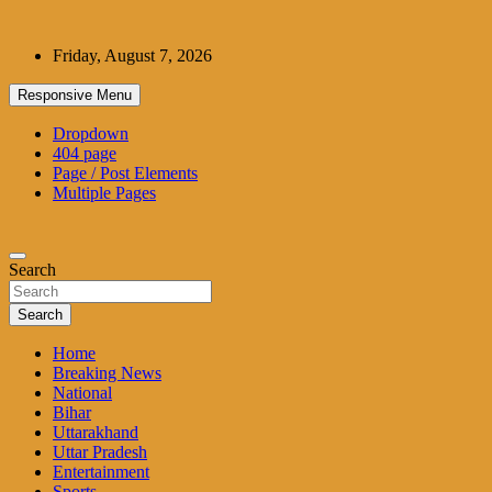
Skip
to
Friday, August 7, 2026
content
Responsive Menu
Dropdown
404 page
Page / Post Elements
Multiple Pages
Search
Search
Home
Breaking News
National
Bihar
Uttarakhand
Uttar Pradesh
Entertainment
Sports