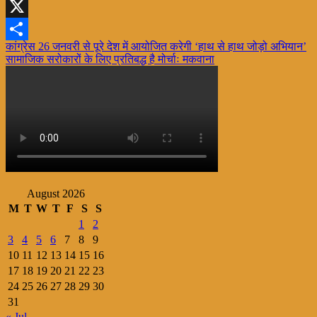
WhatsApp
X
Post
कांग्रेस 26 जनवरी से पूरे देश में आयोजित करेगी ‘हाथ से हाथ जोड़ो अभियान’
Share
सामाजिक सरोकारों के लिए प्रतिबद्ध है मोर्चाः मकवाना
navigation
August 2026
M
T
W
T
F
S
S
1
2
3
4
5
6
7
8
9
10
11
12
13
14
15
16
17
18
19
20
21
22
23
24
25
26
27
28
29
30
31
« Jul