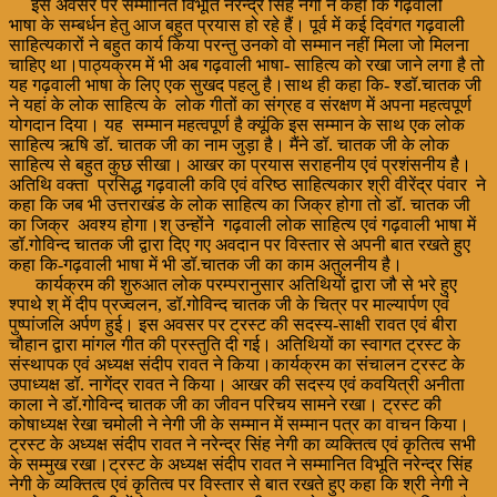
इस अवसर पर सम्मानित विभूति नरेन्द्र सिंह नेगी ने कहा कि गढ़वाली
भाषा के सम्बर्धन हेतु आज बहुत प्रयास हो रहे हैं। पूर्व में कई दिवंगत गढ़वाली
साहित्यकारों ने बहुत कार्य किया परन्तु उनको वो सम्मान नहीं मिला जो मिलना
चाहिए था।पाठ्यक्रम में भी अब गढ़वाली भाषा- साहित्य को रखा जाने लगा है तो
यह गढ़वाली भाषा के लिए एक सुखद पहलु है।साथ ही कहा कि- श्डॉ.चातक जी
ने यहां के लोक साहित्य के लोक गीतों का संग्रह व संरक्षण में अपना महत्वपूर्ण
योगदान दिया। यह सम्मान महत्वपूर्ण है क्यूंकि इस सम्मान के साथ एक लोक
साहित्य ऋषि डॉ. चातक जी का नाम जुड़ा है। मैंने डॉ. चातक जी के लोक
साहित्य से बहुत कुछ सीखा। आखर का प्रयास सराहनीय एवं प्रशंसनीय है।
अतिथि वक्ता प्रसिद्ध गढ़वाली कवि एवं वरिष्ठ साहित्यकार श्री वीरेंद्र पंवार ने
कहा कि जब भी उत्तराखंड के लोक साहित्य का जिक्र होगा तो डॉ. चातक जी
का जिक्र अवश्य होगा।श् उन्होंने गढ़वाली लोक साहित्य एवं गढ़वाली भाषा में
डॉ.गोविन्द चातक जी द्वारा दिए गए अवदान पर विस्तार से अपनी बात रखते हुए
कहा कि-गढ़वाली भाषा में भी डॉ.चातक जी का काम अतुलनीय है।
कार्यक्रम की शुरुआत लोक परम्परानुसार अतिथियों द्वारा जौ से भरे हुए
श्पाथे श् में दीप प्रज्वलन, डॉ.गोविन्द चातक जी के चित्र पर माल्यार्पण एवं
पुष्पांजलि अर्पण हुई। इस अवसर पर ट्रस्ट की सदस्य-साक्षी रावत एवं बीरा
चौहान द्वारा मांगल गीत की प्रस्तुति दी गई। अतिथियों का स्वागत ट्रस्ट के
संस्थापक एवं अध्यक्ष संदीप रावत ने किया।कार्यक्रम का संचालन ट्रस्ट के
उपाध्यक्ष डॉ. नागेंद्र रावत ने किया। आखर की सदस्य एवं कवयित्री अनीता
काला ने डॉ.गोविन्द चातक जी का जीवन परिचय सामने रखा। ट्रस्ट की
कोषाध्यक्ष रेखा चमोली ने नेगी जी के सम्मान में सम्मान पत्र का वाचन किया।
ट्रस्ट के अध्यक्ष संदीप रावत ने नरेन्द्र सिंह नेगी का व्यक्तित्व एवं कृतित्व सभी
के सम्मुख रखा।ट्रस्ट के अध्यक्ष संदीप रावत ने सम्मानित विभूति नरेन्द्र सिंह
नेगी के व्यक्तित्व एवं कृतित्व पर विस्तार से बात रखते हुए कहा कि श्री नेगी ने