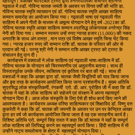
देहरादून। #आखर चौरिटेबल ट्रस्ट द्वारा #नगरपालिका सभागार श्रीनगर
गढ़वाल में #डॉ. गोविन्द चातक जयंती के अवसर पर विगत वर्षों की भांति डा.
गोविन्द चातक स्मृति व्याख्यान एवं डॉ. गोविन्द चातक स्मृति आखर साहित्य
सम्मान समारोह का आयोजन किया गया। गढ़वाली भाषा एवं गढ़वाली गीत
साहित्य में अपने गीतों के माध्यम से अमूल्य योगदान देने हेतु वर्ष -2021का डॉ.
गोविन्द चातक स्मृति आखर साहित्य सम्मान #प्रसिद्ध लोकगायक #नरेन्द्र सिंह
नेगी को दिया गया। सम्मान स्वरूप उन्हें रुपए ग्यारह हजार (11,000/) की नकद
धनराशि के साथ अंग वस्त्र , मान पत्र एवं विशेष आखर स्मृति चिन्ह भेंट किया
गया। ग्यारह हजार रुपए की सम्मान राशि डॉ. चातक के परिवार की ओर से
प्रदान की गई। परन्तु श्री नेगी ने सम्मान राशि आखर ट्रस्ट को ट्रस्ट के
संचालन हेतु दान दी।
कार्यक्रम में वक्ताओं ने लोक साहित्य एवं गढ़वाली भाषा-साहित्य में डॉ.
गोविन्द चातक के योगदान को चिरस्मरणीय एवं अतुलनीय बताया। साथ ही
विस्तारपूर्वक उनके जीवन, व्यक्तित्व एवं कृतित्व पर बात की गई। साथ ही
वक्ताओं ने कहा कि आखर द्वारा डॉ. चातक जैसी विभूतियों को याद किया जाना
और इस तरह के कार्यक्रम आयोजित किया जाना प्रशंसनीय है। मुख्य अतिथि
सुप्रसिद्ध लोक संस्कृतिकर्मी, रंगकर्मी प्रो. डी. आर. पुरोहित जी ने कहा कि डॉ.
चातक ने यहां के लोक साहित्य को सहेजने एवं संरक्षण में अपना महत्वपूर्ण
योगदान दिया है। आज लोक संस्कृति के लिए ऐसे ही शोध कार्य किए जाने की
आवश्यकता है। कार्यक्रम अध्यक्ष वरिष्ठ साहित्यकार एवं शिक्षाविद डॉ. विष्णु दत्त
कुकरेती ने कहा कि डॉ. चातक की जयन्ती के अवसर पर उन पर केन्द्रित आखर
द्वारा हर वर्ष जो कार्यक्रम आयोजित किया जाता है वह एक सराहनीय कार्य है।
विशिष्ट अतिथि प्रो. सम्पूर्ण सिंह रावत ने कहा कि डॉ.चातक ने यहाँ के सम्पूर्ण
लोक साहित्य को लिपिबद्ध करने का महत्वपूर्ण कार्य किया। हिंदी साहित्य में भी
उन्होंने नाट्य समलोचना के क्षेत्र में महत्वपूर्ण योगदान दिया।