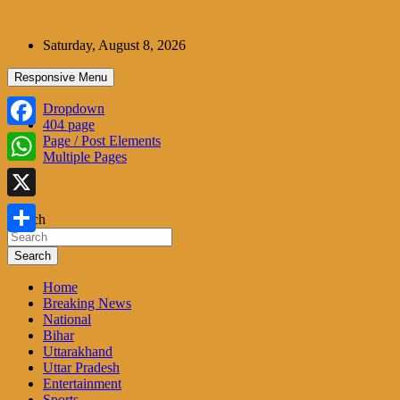
Skip
to
Saturday, August 8, 2026
content
Responsive Menu
Dropdown
404 page
Facebook
Page / Post Elements
Multiple Pages
WhatsApp
X
Search
Share
Search
Home
Breaking News
National
Bihar
Uttarakhand
Uttar Pradesh
Entertainment
Sports