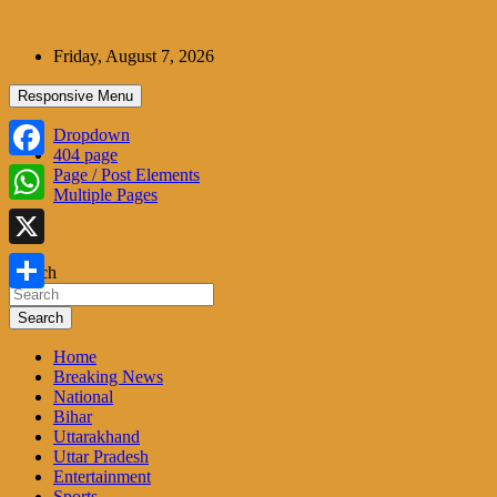
Skip
to
Friday, August 7, 2026
content
Responsive Menu
Dropdown
404 page
Facebook
Page / Post Elements
Multiple Pages
WhatsApp
X
Search
Share
Search
Home
Breaking News
National
Bihar
Uttarakhand
Uttar Pradesh
Entertainment
Sports