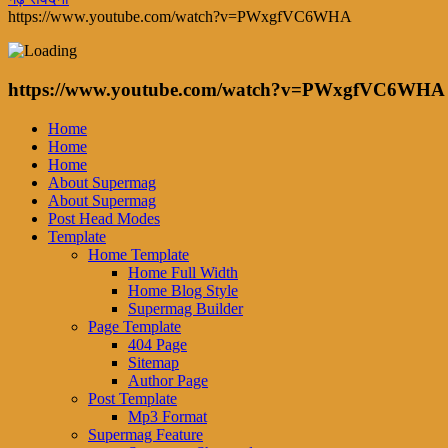
https://www.youtube.com/watch?v=PWxgfVC6WHA
https://www.youtube.com/watch?v=PWxgfVC6WHA
Home
Home
Home
About Supermag
About Supermag
Post Head Modes
Template
Home Template
Home Full Width
Home Blog Style
Supermag Builder
Page Template
404 Page
Sitemap
Author Page
Post Template
Mp3 Format
Supermag Feature