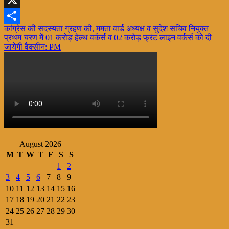
X
Post
कांग्रेस की सदस्यता ग्रहण की, ममता वार्ड अध्यक्ष व सुदेश सचिव नियुक्त
Share
प्रथम चरण में 01 करोड़ हेल्थ वर्कर्स व 02 करोड़ फ्रंट लाइन वर्कर्स को दी
navigation
जायेगी वैक्सीन: PM
August 2026
M
T
W
T
F
S
S
1
2
3
4
5
6
7
8
9
10
11
12
13
14
15
16
17
18
19
20
21
22
23
24
25
26
27
28
29
30
31