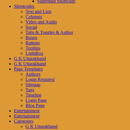
Supermag Shortcode
Shortcodes
Text and Lists
Columns
Video and Audio
Social
Tabs & Toggles & Author
Boxes
Buttons
Tooltips
LightBox
G K Uttarakhand
G K Uttarakhand
Page Templates
Authors
Login Required
Sitemap
Tags
Timeline
Login Page
Blog Page
Entertainment
Entertainment
Categories
G K Uttarakhand