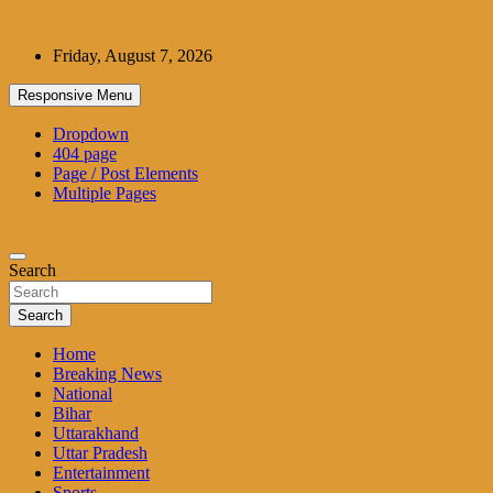
Skip
to
Friday, August 7, 2026
content
Responsive Menu
Dropdown
404 page
Page / Post Elements
Multiple Pages
Search
Search
Home
Breaking News
National
Bihar
Uttarakhand
Uttar Pradesh
Entertainment
Sports