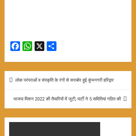
F
W
X
S
a
h
h
ce
at
ar
b
s
e
Post
लोक परंपराओं व संस्कृति के रंगों से सराबोर हुई कुंभनगरी हरिद्वार
o
A
navigation
o
p
भाजपा मिशन 2022 की तैयारियों में जुटी, पार्टी ने 5 समितियां गठित की
k
p