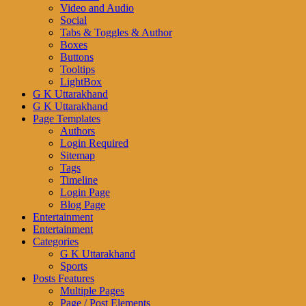
Video and Audio
Social
Tabs & Toggles & Author
Boxes
Buttons
Tooltips
LightBox
G K Uttarakhand
G K Uttarakhand
Page Templates
Authors
Login Required
Sitemap
Tags
Timeline
Login Page
Blog Page
Entertainment
Entertainment
Categories
G K Uttarakhand
Sports
Posts Features
Multiple Pages
Page / Post Elements