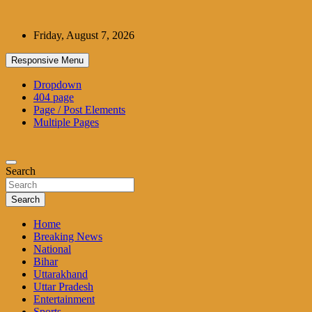
Skip
to
Friday, August 7, 2026
content
Responsive Menu
Dropdown
404 page
Page / Post Elements
Multiple Pages
Search
Search
Home
Breaking News
National
Bihar
Uttarakhand
Uttar Pradesh
Entertainment
Sports