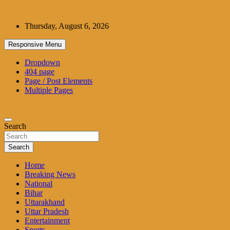
Skip
to
Thursday, August 6, 2026
content
Responsive Menu
Dropdown
404 page
Page / Post Elements
Multiple Pages
Search
Search
Home
Breaking News
National
Bihar
Uttarakhand
Uttar Pradesh
Entertainment
Sports