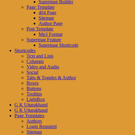
Supermag Builder
Page Template
404 Page
Sitemap
Author Page
Post Template
Mp3 Format
Supermag Feature
Supermag Shortcode
Shortcodes
Text and Lists
Columns
Video and Audio
Social
Tabs & Toggles & Author
Boxes
Buttons
Tooltips
LightBox
G K Uttarakhand
G K Uttarakhand
Page Templates
Authors
Login Required
Sitemap