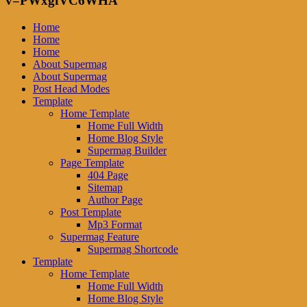
v=PWxgfVC6WHA
Home
Home
Home
About Supermag
About Supermag
Post Head Modes
Template
Home Template
Home Full Width
Home Blog Style
Supermag Builder
Page Template
404 Page
Sitemap
Author Page
Post Template
Mp3 Format
Supermag Feature
Supermag Shortcode
Template
Home Template
Home Full Width
Home Blog Style