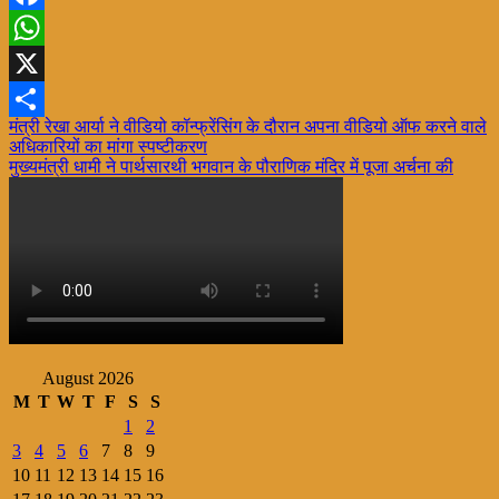
Facebook
WhatsApp
X
Post
मंत्री रेखा आर्या ने वीडियो कॉन्फ्रेंसिंग के दौरान अपना वीडियो ऑफ करने वाले
Share
अधिकारियों का मांगा स्पष्टीकरण
navigation
मुख्यमंत्री धामी ने पार्थसारथी भगवान के पौराणिक मंदिर में पूजा अर्चना की
August 2026
M
T
W
T
F
S
S
1
2
3
4
5
6
7
8
9
10
11
12
13
14
15
16