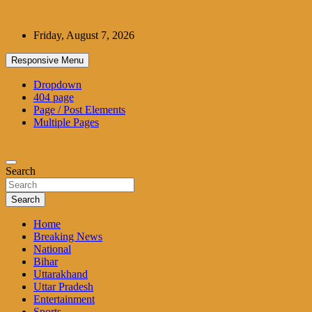
Skip
to
Friday, August 7, 2026
content
Responsive Menu
Dropdown
404 page
Page / Post Elements
Multiple Pages
Search
Search
Home
Breaking News
National
Bihar
Uttarakhand
Uttar Pradesh
Entertainment
Sports