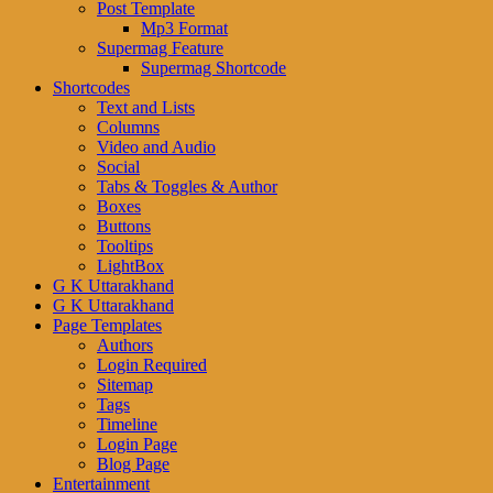
Post Template
Mp3 Format
Supermag Feature
Supermag Shortcode
Shortcodes
Text and Lists
Columns
Video and Audio
Social
Tabs & Toggles & Author
Boxes
Buttons
Tooltips
LightBox
G K Uttarakhand
G K Uttarakhand
Page Templates
Authors
Login Required
Sitemap
Tags
Timeline
Login Page
Blog Page
Entertainment