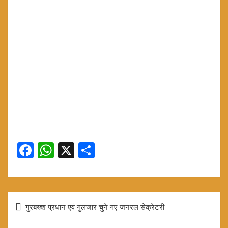
F
W
X
S
a
h
h
ce
at
ar
b
s
e
Post
गुरबख्श प्रधान एवं गुलजार चुने गए जनरल सेक्रेटरी
o
A
navigation