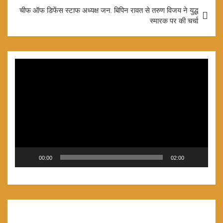
o
p
चीफ ऑफ डिफेंस स्टाफ अध्यक्ष जन. बिपिन रावत से तरुण विजय ने युद्ध
k
p
स्मारक पर की चर्चा
Video
Player
00:00
02:00