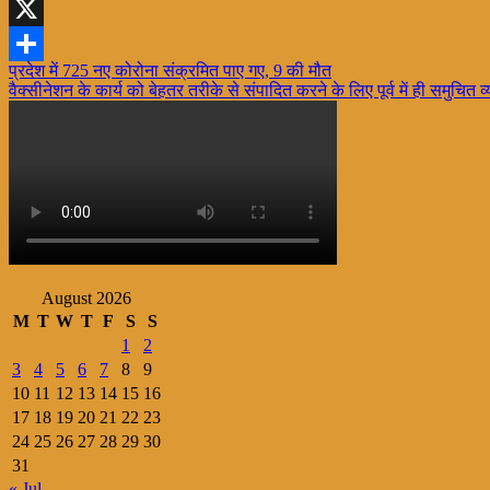
WhatsApp
X
Post
प्रदेश में 725 नए कोरोना संक्रमित पाए गए, 9 की मौत
Share
वैक्सीनेशन के कार्य को बेहतर तरीके से संपादित करने के लिए पूर्व में ही समुचित व
navigation
August 2026
M
T
W
T
F
S
S
1
2
3
4
5
6
7
8
9
10
11
12
13
14
15
16
17
18
19
20
21
22
23
24
25
26
27
28
29
30
31
« Jul