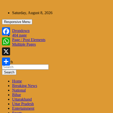
Skip
to
Saturday, August 8, 2026
content
Responsive Menu
Dropdown
404 page
Facebook
Page / Post Elements
Multiple Pages
WhatsApp
X
Search
Share
Search
Home
Breaking News
National
Bihar
Uttarakhand
Uttar Pradesh
Entertainment
Sports