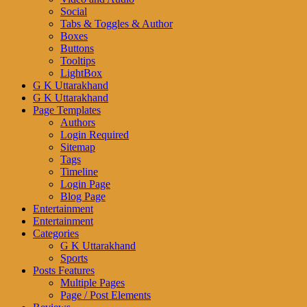
Social
Tabs & Toggles & Author
Boxes
Buttons
Tooltips
LightBox
G K Uttarakhand
G K Uttarakhand
Page Templates
Authors
Login Required
Sitemap
Tags
Timeline
Login Page
Blog Page
Entertainment
Entertainment
Categories
G K Uttarakhand
Sports
Posts Features
Multiple Pages
Page / Post Elements