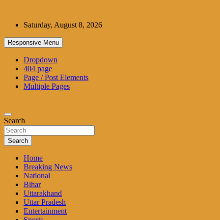
Skip
to
Saturday, August 8, 2026
content
Responsive Menu
Dropdown
404 page
Page / Post Elements
Multiple Pages
Search
Search
Home
Breaking News
National
Bihar
Uttarakhand
Uttar Pradesh
Entertainment
Sports