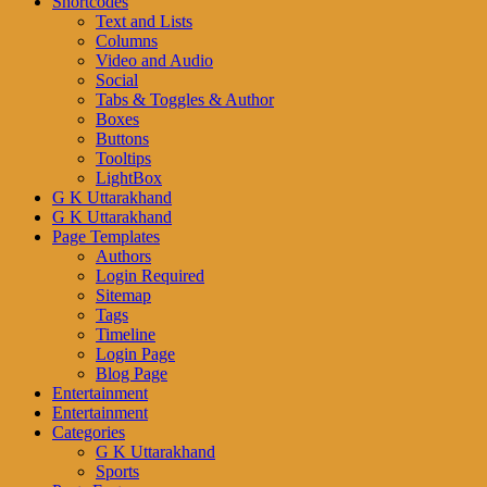
Shortcodes
Text and Lists
Columns
Video and Audio
Social
Tabs & Toggles & Author
Boxes
Buttons
Tooltips
LightBox
G K Uttarakhand
G K Uttarakhand
Page Templates
Authors
Login Required
Sitemap
Tags
Timeline
Login Page
Blog Page
Entertainment
Entertainment
Categories
G K Uttarakhand
Sports