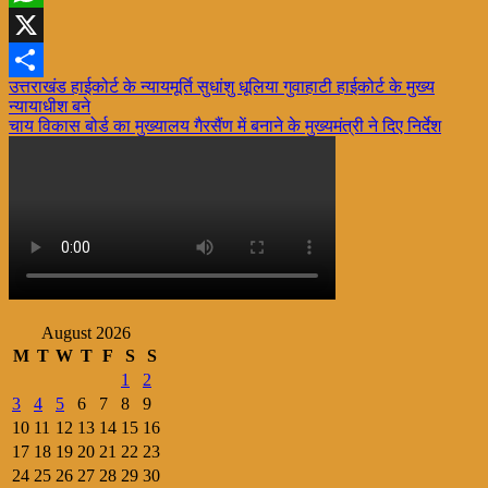
WhatsApp
X
Post
उत्तराखंड हाईकोर्ट के न्यायमूर्ति सुधांशु धूलिया गुवाहाटी हाईकोर्ट के मुख्य
Share
न्यायाधीश बने
navigation
चाय विकास बोर्ड का मुख्यालय गैरसैंण में बनाने के मुख्यमंत्री ने दिए निर्देश
August 2026
M
T
W
T
F
S
S
1
2
3
4
5
6
7
8
9
10
11
12
13
14
15
16
17
18
19
20
21
22
23
24
25
26
27
28
29
30