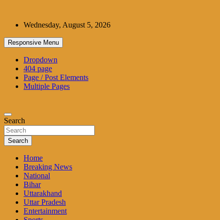
Skip
to
Wednesday, August 5, 2026
content
Responsive Menu
Dropdown
404 page
Page / Post Elements
Multiple Pages
Search
Search
Home
Breaking News
National
Bihar
Uttarakhand
Uttar Pradesh
Entertainment
Sports