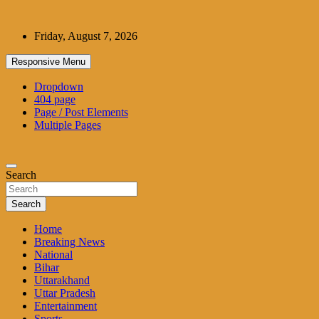
Skip
to
Friday, August 7, 2026
content
Responsive Menu
Dropdown
404 page
Page / Post Elements
Multiple Pages
Search
Search
Home
Breaking News
National
Bihar
Uttarakhand
Uttar Pradesh
Entertainment
Sports