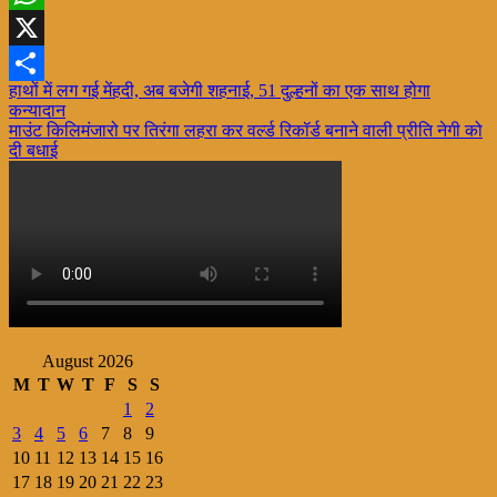
WhatsApp
X
Post
हाथों में लग गई मेंहदी, अब बजेगी शहनाई, 51 दुल्हनों का एक साथ होगा
Share
कन्यादान
navigation
माउंट किलिमंजारो पर तिरंगा लहरा कर वर्ल्ड रिकॉर्ड बनाने वाली प्रीति नेगी को
दी बधाई
August 2026
M
T
W
T
F
S
S
1
2
3
4
5
6
7
8
9
10
11
12
13
14
15
16
17
18
19
20
21
22
23