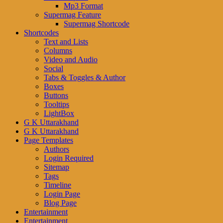
Mp3 Format
Supermag Feature
Supermag Shortcode
Shortcodes
Text and Lists
Columns
Video and Audio
Social
Tabs & Toggles & Author
Boxes
Buttons
Tooltips
LightBox
G K Uttarakhand
G K Uttarakhand
Page Templates
Authors
Login Required
Sitemap
Tags
Timeline
Login Page
Blog Page
Entertainment
Entertainment