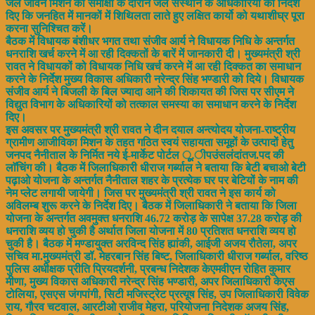
जल जीवन मिशन की समीक्षा के दौरान जल संस्थान के अधिकारियों को निर्देश
दिए कि जनहित में मानकों में शिथिलता लाते हुए लक्षित कार्यो को यथाशीघ्र पूरा
करना सुनिश्चित करें।
बैठक में विधायक बंशीधर भगत तथा संजीव आर्य ने विधायक निधि के अन्तर्गत
धनराशि खर्च करने में आ रही दिक्कतों के बारें में जानकारी दी। मुख्यमंत्री श्री
रावत ने विधायकों को विधायक निधि खर्च करने में आ रही दिक्कत का समाधान
करने के निर्देश मुख्य विकास अधिकारी नरेन्द्र सिंह भण्डारी को दिये। विधायक
संजीव आर्य ने बिजली के बिल ज्यादा आने की शिकायत की जिस पर सीएम ने
विद्युत विभाग के अधिकारियों को तत्काल समस्या का समाधान करने के निर्देश
दिए।
इस अवसर पर मुख्यमंत्री श्री रावत ने दीन दयाल अन्त्योदय योजना-राष्ट्रीय
ग्रामीण आजीविका मिशन के तहत गठित स्वयं सहायता समूहों के उत्पादों हेतु
जनपद नैनीताल के निर्मित नये ई-मार्केट पोर्टल ूूू.ीपउंसलंदांतज.पद की
लाॅचिंग की। बैठक में जिलाधिकारी धीराज गर्ब्याल ने बताया कि बेटी बचाओ बेटी
पढ़ाओ योजना के अन्तर्गत नैनीताल शहर के प्रत्येक घर पर बेटियों के नाम की
नेम प्लेट लगायी जायेगी। जिस पर मुख्यमंत्री श्री रावत ने इस कार्य को
अविलम्ब शुरू करने के निर्देश दिए। बैठक में जिलाधिकारी ने बताया कि जिला
योजना के अन्तर्गत अवमुक्त धनराशि 46.72 करोड़ के सापेक्ष 37.28 करोड़ की
धनराशि व्यय हो चुकी है अर्थात जिला योजना में 80 प्रतिशत धनराशि व्यय हो
चुकी है। बैठक में मण्डायुक्त अरविन्द सिंह ह्यांकी, आईजी अजय रौतेला, अपर
सचिव मा.मुख्यमंत्री डॉ. मेहरबान सिंह बिष्ट, जिलाधिकारी धीराज गर्ब्याल, वरिष्ठ
पुलिस अधीक्षक प्रीति प्रियदर्शनी, प्रबन्ध निदेशक केएमवीएन रोहित कुमार
मीणा, मुख्य विकास अधिकारी नरेन्द्र सिंह भण्डारी, अपर जिलाधिकारी केएस
टोलिया, एसएस जंगपांगी, सिटी मजिस्ट्रेट प्रत्यूष सिंह, उप जिलाधिकारी विवेक
राय, गौरव चटवाल, आरटीओ राजीव मेहरा, परियोजना निदेशक अजय सिंह,