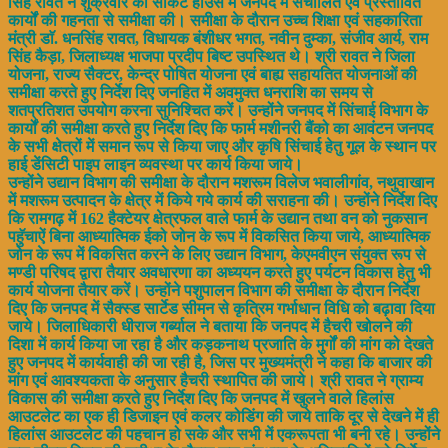
सिंह रावत ने शुक्रवार को सर्किट हाउस में जनपद में संचालित एवं प्रस्तावित
कार्यों की गहनता से समीक्षा की। समीक्षा के दौरान उच्च शिक्षा एवं सहकारिता
मंत्री डाॅ. धनसिंह रावत, विधायक बंशीधर भगत, नवीन दुम्का, संजीव आर्य, राम
सिंह कैड़ा, जिलाध्यक्ष भाजपा प्रदीप बिष्ट उपस्थित थे। श्री रावत ने जिला
योजना, राज्य सैक्टर, केन्द्र पोषित योजना एवं बाह्य सहायतित योजनाओं की
समीक्षा करते हुए निर्देश दिए जनहित में अवमुक्त धनराशि का समय से
शतप्रतिशत उपयोग करना सुनिश्चित करें। उन्होंने जनपद में सिंचाई विभाग के
कार्यों की समीक्षा करते हुए निर्देश दिए कि फार्म मशीनरी बैंको का आवंटन जनपद
के सभी क्षेत्रों में समान रूप से किया जाए और कृषि सिंचाई हेतु गूल के स्थान पर
हाई डेंसिटी पाइप लाइन व्यवस्था पर कार्य किया जाये।
उन्होंने उद्यान विभाग की समीक्षा के दौरान मशरूम विलेज भवालीगांव, नथुवाखान
में मशरूम उत्पादन के क्षेत्र में किये गये कार्य की सराहना की। उन्होंने निर्देश दिए
कि रामगढ़ में 162 हैक्टेयर क्षेत्रफल वाले फार्म के उद्यान तथा वन को नुकसान
पहुॅचाऐं बिना आध्यात्मिक ईको जोन के रूप में विकसित किया जाये, आध्यात्मिक
जोन के रूप में विकसित करने के लिए उद्यान विभाग, केएमवीएन संयुक्त रूप से
मण्डी परिषद द्वारा तैयार अवधारणा का अध्ययन करते हुए पर्यटन विकास हेतु भी
कार्य योजना तैयार करें। उन्होंने पशुपालन विभाग की समीक्षा के दौरान निर्देश
दिए कि जनपद में सैक्स्ड सार्टेड सीमन से कृत्रिम गर्भाधान विधि को बढ़ावा दिया
जाये। जिलाधिकारी धीराज गर्ब्याल ने बताया कि जनपद में हैचरी खोलने की
दिशा में कार्य किया जा रहा है और कड़कनाथ प्रजाति के मुर्गों की मांग को देखते
हुए जनपद में कार्यवाही की जा रही है, जिस पर मुख्यमंत्री ने कहा कि बाजार की
मांग एवं आवश्यकता के अनुसार हैचरी स्थापित की जाये। श्री रावत ने ग्राम्य
विकास की समीक्षा करते हुए निर्देश दिए कि जनपद में खुलने वाले हिलांस
आउटलेट का एक ही डिजाइन एवं कलर कोडिंग की जाये ताकि दूर से देखने में ही
हिलांस आउटलेट की पहचान हो सके और सभी में एकरूपता भी बनी रहे। उन्होंने