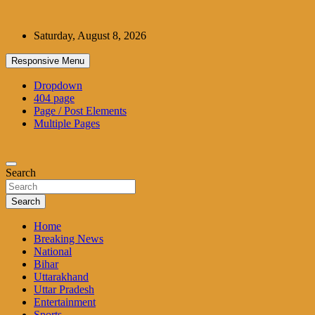
Skip
to
Saturday, August 8, 2026
content
Responsive Menu
Dropdown
404 page
Page / Post Elements
Multiple Pages
Search
Search
Home
Breaking News
National
Bihar
Uttarakhand
Uttar Pradesh
Entertainment
Sports