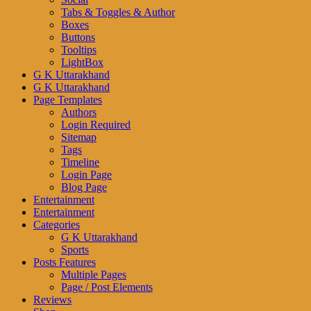
Tabs & Toggles & Author
Boxes
Buttons
Tooltips
LightBox
G K Uttarakhand
G K Uttarakhand
Page Templates
Authors
Login Required
Sitemap
Tags
Timeline
Login Page
Blog Page
Entertainment
Entertainment
Categories
G K Uttarakhand
Sports
Posts Features
Multiple Pages
Page / Post Elements
Reviews