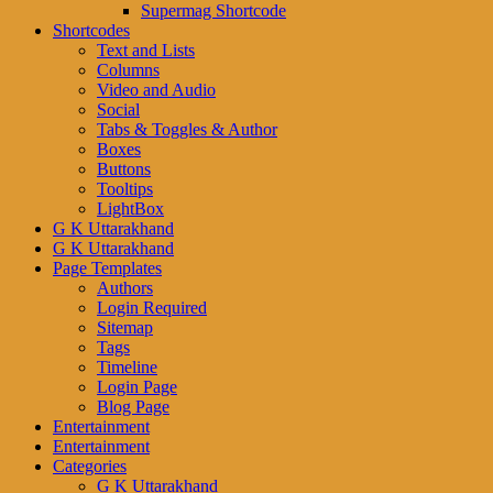
Supermag Shortcode
Shortcodes
Text and Lists
Columns
Video and Audio
Social
Tabs & Toggles & Author
Boxes
Buttons
Tooltips
LightBox
G K Uttarakhand
G K Uttarakhand
Page Templates
Authors
Login Required
Sitemap
Tags
Timeline
Login Page
Blog Page
Entertainment
Entertainment
Categories
G K Uttarakhand