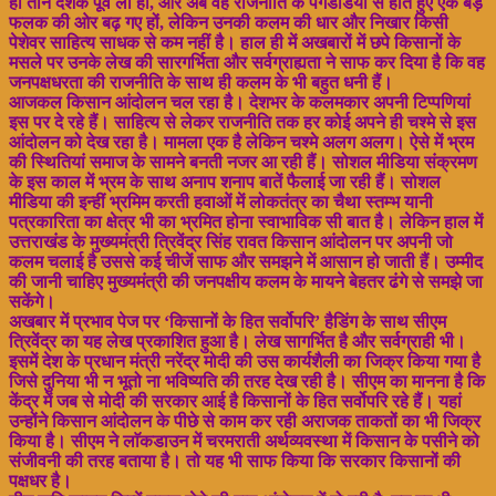
ही तीन दशक पूर्व ली हो, और अब वह राजनीति के पगडंडियों से होते हुए एक बड़े
फलक की ओर बढ़ गए हों, लेकिन उनकी कलम की धार और निखार किसी
पेशेवर साहित्य साधक से कम नहीं है। हाल ही में अखबारों में छपे किसानों के
मसले पर उनके लेख की सारगर्भिता और सर्वग्राह्यता ने साफ कर दिया है कि वह
जनपक्षधरता की राजनीति के साथ ही कलम के भी बहुत धनी हैं।
आजकल किसान आंदोलन चल रहा है। देशभर के कलमकार अपनी टिप्पणियां
इस पर दे रहे हैं। साहित्य से लेकर राजनीति तक हर कोई अपने ही चश्मे से इस
आंदोलन को देख रहा है। मामला एक है लेकिन चश्मे अलग अलग। ऐसे में भ्रम
की स्थितियां समाज के सामने बनती नजर आ रही हैं। सोशल मीडिया संक्रमण
के इस काल में भ्रम के साथ अनाप शनाप बातें फैलाई जा रही हैं। सोशल
मीडिया की इन्हीं भ्रमिम करती हवाओं में लोकतंत्र का चैथा स्तम्भ यानी
पत्रकारिता का क्षेत्र भी का भ्रमित होना स्वाभाविक सी बात है। लेकिन हाल में
उत्तराखंड के मुख्यमंत्री त्रिवेंद्र सिंह रावत किसान आंदोलन पर अपनी जो
कलम चलाई है उससे कई चीजें साफ और समझने में आसान हो जाती हैं। उम्मीद
की जानी चाहिए मुख्यमंत्री की जनपक्षीय कलम के मायने बेहतर ढंगे से समझे जा
सकेंगे।
अखबार में प्रभाव पेज पर ‘किसानों के हित सर्वोपरि’ हैडिंग के साथ सीएम
त्रिवेंद्र का यह लेख प्रकाशित हुआ है। लेख सागर्भित है और सर्वग्राही भी।
इसमें देश के प्रधान मंत्री नरेंद्र मोदी की उस कार्यशैली का जिक्र किया गया है
जिसे दुनिया भी न भूतो ना भविष्यति की तरह देख रही है। सीएम का मानना है कि
केंद्र में जब से मोदी की सरकार आई है किसानों के हित सर्वोपरि रहे हैं। यहां
उन्होंने किसान आंदोलन के पीछे से काम कर रही अराजक ताकतों का भी जिक्र
किया है। सीएम ने लाॅकडाउन में चरमराती अर्थव्यवस्था में किसान के पसीने को
संजीवनी की तरह बताया है। तो यह भी साफ किया कि सरकार किसानों की
पक्षधर है।