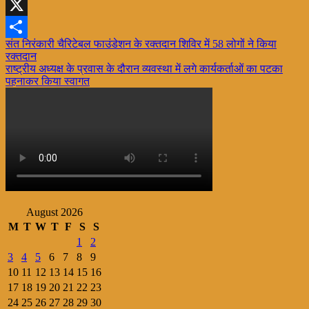
WhatsApp
X
Post
संत निरंकारी चैरिटेबल फाउंडेशन के रक्तदान शिविर में 58 लोगों ने किया
Share
रक्तदान
navigation
राष्ट्रीय अध्यक्ष के प्रवास के दौरान व्यवस्था में लगे कार्यकर्ताओं का पटका
पहनाकर किया स्वागत
August 2026
M
T
W
T
F
S
S
1
2
3
4
5
6
7
8
9
10
11
12
13
14
15
16
17
18
19
20
21
22
23
24
25
26
27
28
29
30