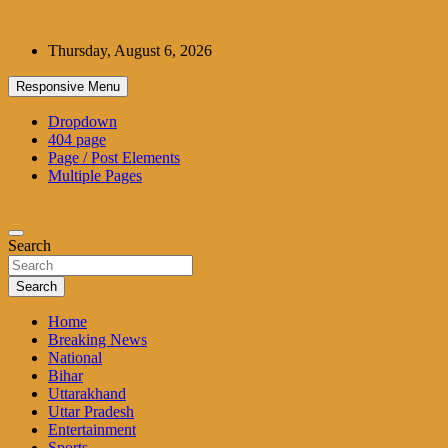
Skip
to
Thursday, August 6, 2026
content
Responsive Menu
Dropdown
404 page
Page / Post Elements
Multiple Pages
Search
Search
Home
Breaking News
National
Bihar
Uttarakhand
Uttar Pradesh
Entertainment
Sports