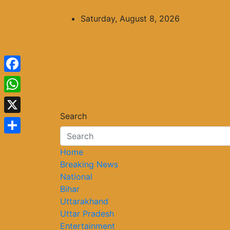
Skip
to
Saturday, August 8, 2026
content
Facebook
WhatsApp
Search
X
Share
Home
Breaking News
National
Bihar
Uttarakhand
Uttar Pradesh
Entertainment