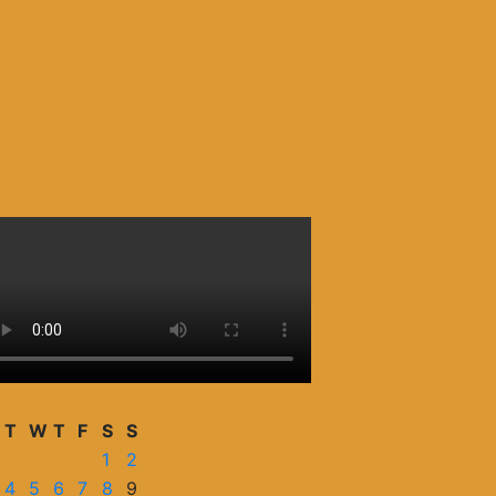
T
W
T
F
S
S
1
2
4
5
6
7
8
9