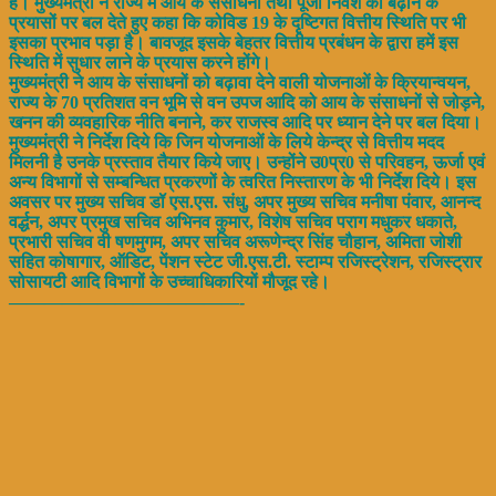
है। मुख्यमंत्री ने राज्य में आय के संसाधनों तथा पूंजी निवेश को बढ़ाने के
प्रयासों पर बल देते हुए कहा कि कोविड 19 के दृष्टिगत वित्तीय स्थिति पर भी
इसका प्रभाव पड़ा है। बावजूद इसके बेहतर वित्तीय प्रबंधन के द्वारा हमें इस
स्थिति में सुधार लाने के प्रयास करने होंगे।
मुख्यमंत्री ने आय के संसाधनों को बढ़ावा देने वाली योजनाओं के क्रियान्वयन,
राज्य के 70 प्रतिशत वन भूमि से वन उपज आदि को आय के संसाधनों से जोड़ने,
खनन की व्यवहारिक नीति बनाने, कर राजस्व आदि पर ध्यान देने पर बल दिया।
मुख्यमंत्री ने निर्देश दिये कि जिन योजनाओं के लिये केन्द्र से वित्तीय मदद
मिलनी है उनके प्रस्ताव तैयार किये जाए। उन्होंने उ0प्र0 से परिवहन, ऊर्जा एवं
अन्य विभागों से सम्बन्धित प्रकरणों के त्वरित निस्तारण के भी निर्देश दिये। इस
अवसर पर मुख्य सचिव डॉ एस.एस. संधु, अपर मुख्य सचिव मनीषा पंवार, आनन्द
वर्द्धन, अपर प्रमुख सचिव अभिनव कुमार, विशेष सचिव पराग मधुकर धकाते,
प्रभारी सचिव वी षणमुगम, अपर सचिव अरूणेन्द्र सिंह चौहान, अमिता जोशी
सहित कोषागार, ऑडिट, पेंशन स्टेट जी.एस.टी. स्टाम्प रजिस्ट्रेशन, रजिस्ट्रार
सोसायटी आदि विभागों के उच्चाधिकारियों मौजूद रहे।
—————————————-