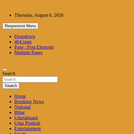
Skip
to
Thursday, August 6, 2026
content
Responsive Menu
Dropdown
404 page
Page / Post Elements
Multiple Pages
Search
Search
Home
Breaking News
National
Bihar
Uttarakhand
Uttar Pradesh
Entertainment
Sports