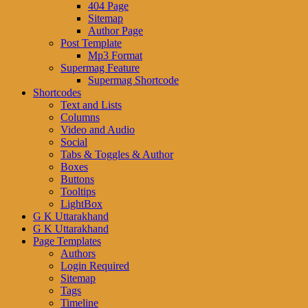
404 Page
Sitemap
Author Page
Post Template
Mp3 Format
Supermag Feature
Supermag Shortcode
Shortcodes
Text and Lists
Columns
Video and Audio
Social
Tabs & Toggles & Author
Boxes
Buttons
Tooltips
LightBox
G K Uttarakhand
G K Uttarakhand
Page Templates
Authors
Login Required
Sitemap
Tags
Timeline