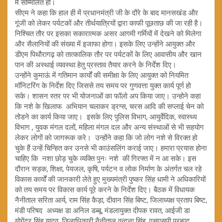
में सम्मिलित हो।
सीएम ने कहा कि हाल ही में प्रधानमंत्री जी के दौरे के बाद मानसखंड और
गूंजी को लेकर पर्यटकों और तीर्थयात्रियों द्वारा काफी पूछताछ की जा रही है।
निश्चित तौर पर इसका सकारात्मक असर आगमी गर्मियों में देखने को मिलेगा
और सैलानियों की संख्या में इजाफा होगा। इसके लिए उन्होंने आयुक्त और
डीएम पिथौरागढ़ को तात्कालिक तौर पर पर्यटकों के लिए आवासीय और खान
पान की अस्थाई व्यवस्था हेतु प्रस्ताव तैयार करने के निर्देश दिए।
उन्होंने कुमाऊं में गतिमान कार्यों की समीक्षा के लिए आयुक्त को नियमित
मॉनिटरिंग के निर्देश दिए जिससे तय समय पर गुणवत्ता युक्त कार्य पूर्ण हो
सके। शासन स्तर पर भी योजनाओं का फॉलो अप किया जाए। उन्होने कहा
कि नशे के खिलाफ अभियान चलाकर ड्रग्स, चरस आदि की सप्लाई चेन को
तोडने का कार्य किया जाए। इसके लिए पुलिस विभाग, आयुर्वेदिक, स्वास्थ्य
विभाग , युवक मंगल दलों, महिला मंगल दल और अन्य संस्थाओं से भी सहयोग
लेकर लोगों को जागरूक करे। उन्होंने कहा कि जो लोग नशे से विरक्त हो
चुके हैं उन्हें चिन्हित कर उनसे भी काउंसलिंग कराई जाए। हमारा प्रयास होना
चाहिए कि नशा छोड़ चुके व्यक्ति पुनः नशे की गिरफ्त में न आ सके। इस
दौरान सड़क, शिक्षा, पेयजल, कृषि, पर्यटन व लोक निर्माण के अंतर्गत चल रहे
विकास कार्यों की जानकारी लेते हुए मुख्यमंत्री पुष्कर सिंह धामी ने अधिकारियों
को तय समय पर विकास कार्य पूरे करने के निर्देश दिए। बैठक में विधायक
नैनीताल सरिता आर्य, राम सिंह कैड़ा, दीवान सिंह बिष्ट, जिलाध्यक्ष प्रताप बिष्ट,
मंडी परिषद अध्यक्ष डा अनिल डब्बू, मंडलायुक्त दीपक रावत, आईजी डा
योगेंद्र सिंह यादव, जिलाधिकारी नैनीताल वन्दना सिंह, एसएसपी प्रह्लाद