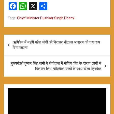
F
W
X
S
a
h
h
Tags:
Chief Minister Pushkar Singh Dhami
ce
at
ar
b
s
e
o
A
Post
ऋषिकेष में महर्षि महेश योगी की विरासत बीटल्स आश्रम को नया रूप
o
p
navigation
दिया जाएगा
k
p
मुख्यमंत्री पुष्कर सिंह धामी ने नैनीताल में मॉर्निंग वॉक के दौरान लोगों से
मिलकर लिया फीडबैक, बच्चों के साथ खेला क्रिकेट
Video
Player