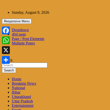
Skip
to
Sunday, August 9, 2026
content
Responsive Menu
Dropdown
404 page
Facebook
Page / Post Elements
Multiple Pages
WhatsApp
X
Search
Share
Search
Home
Breaking News
National
Bihar
Uttarakhand
Uttar Pradesh
Entertainment
Sports