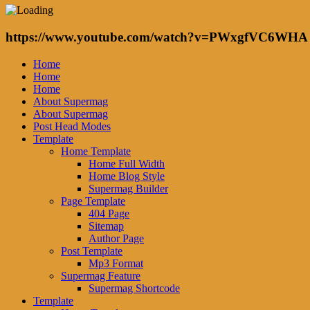
https://www.youtube.com/watch?v=PWxgfVC6WHA
Home
Home
Home
About Supermag
About Supermag
Post Head Modes
Template
Home Template
Home Full Width
Home Blog Style
Supermag Builder
Page Template
404 Page
Sitemap
Author Page
Post Template
Mp3 Format
Supermag Feature
Supermag Shortcode
Template