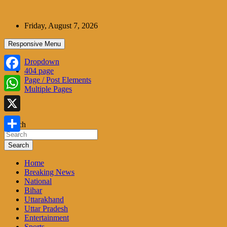
Skip
to
Friday, August 7, 2026
content
Responsive Menu
Dropdown
404 page
Facebook
Page / Post Elements
Multiple Pages
WhatsApp
X
Search
Share
Search
Home
Breaking News
National
Bihar
Uttarakhand
Uttar Pradesh
Entertainment
Sports