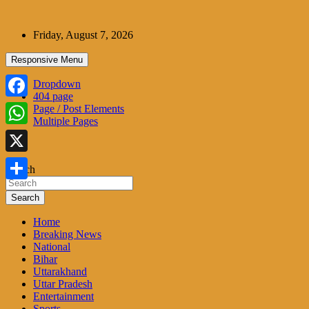
Skip
to
Friday, August 7, 2026
content
Responsive Menu
Dropdown
404 page
Facebook
Page / Post Elements
Multiple Pages
WhatsApp
X
Search
Share
Search
Home
Breaking News
National
Bihar
Uttarakhand
Uttar Pradesh
Entertainment
Sports