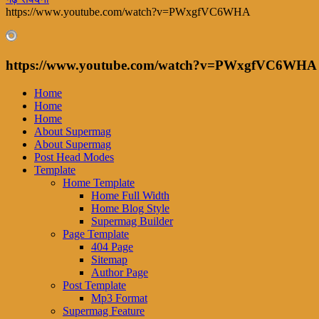
https://www.youtube.com/watch?v=PWxgfVC6WHA
https://www.youtube.com/watch?v=PWxgfVC6WHA
Home
Home
Home
About Supermag
About Supermag
Post Head Modes
Template
Home Template
Home Full Width
Home Blog Style
Supermag Builder
Page Template
404 Page
Sitemap
Author Page
Post Template
Mp3 Format
Supermag Feature