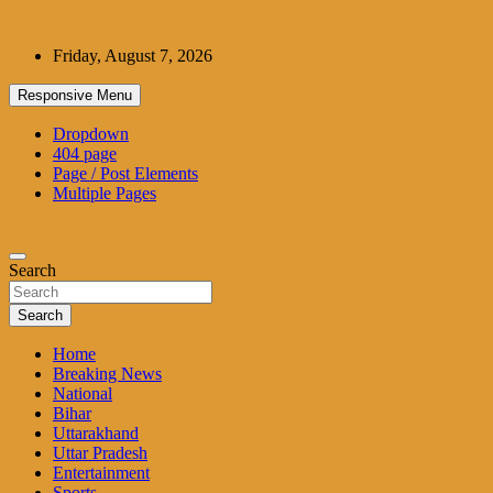
Skip
to
Friday, August 7, 2026
content
Responsive Menu
Dropdown
404 page
Page / Post Elements
Multiple Pages
Search
Search
Home
Breaking News
National
Bihar
Uttarakhand
Uttar Pradesh
Entertainment
Sports