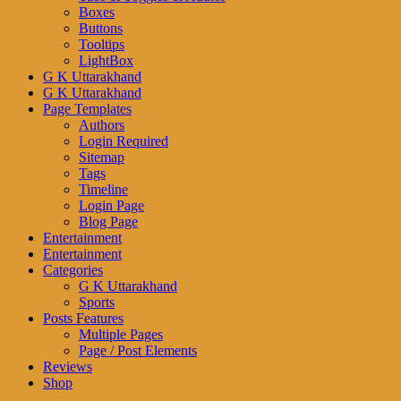
Boxes
Buttons
Tooltips
LightBox
G K Uttarakhand
G K Uttarakhand
Page Templates
Authors
Login Required
Sitemap
Tags
Timeline
Login Page
Blog Page
Entertainment
Entertainment
Categories
G K Uttarakhand
Sports
Posts Features
Multiple Pages
Page / Post Elements
Reviews
Shop