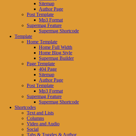
Sitemap
Author Page
Post Template
Mp3 Format
Supermag Feature
Supermag Shortcode
Template
Home Template
Home Full Width
Home Blog Style
Supermag Builder
Page Template
404 Page
Sitemap
Author Page
Post Template
Mp3 Format
Supermag Feature
Supermag Shortcode
Shortcodes
Text and Lists
Columns
Video and Audio
Social
Tabs & Toggles & Author