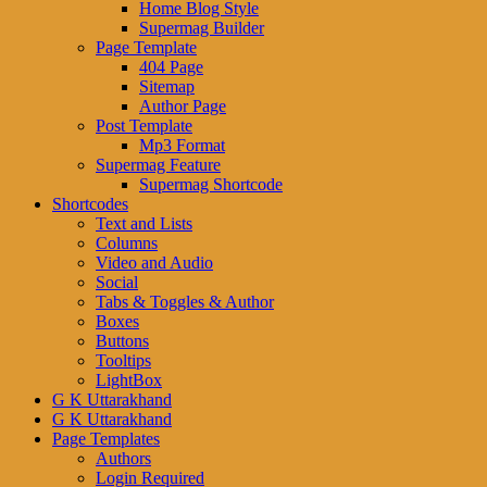
Home Blog Style
Supermag Builder
Page Template
404 Page
Sitemap
Author Page
Post Template
Mp3 Format
Supermag Feature
Supermag Shortcode
Shortcodes
Text and Lists
Columns
Video and Audio
Social
Tabs & Toggles & Author
Boxes
Buttons
Tooltips
LightBox
G K Uttarakhand
G K Uttarakhand
Page Templates
Authors
Login Required