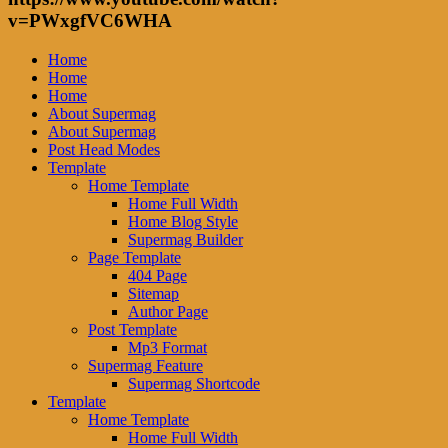
v=PWxgfVC6WHA
Home
Home
Home
About Supermag
About Supermag
Post Head Modes
Template
Home Template
Home Full Width
Home Blog Style
Supermag Builder
Page Template
404 Page
Sitemap
Author Page
Post Template
Mp3 Format
Supermag Feature
Supermag Shortcode
Template
Home Template
Home Full Width