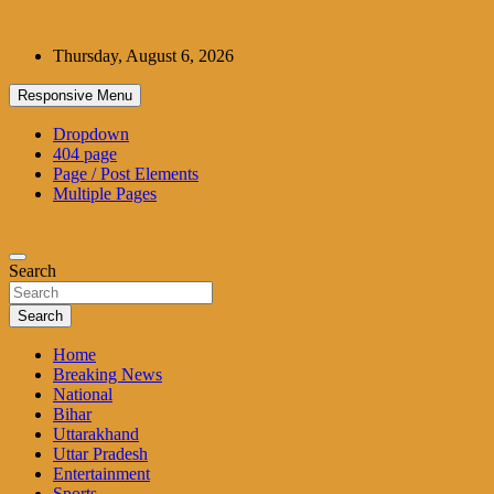
Skip
to
Thursday, August 6, 2026
content
Responsive Menu
Dropdown
404 page
Page / Post Elements
Multiple Pages
Search
Search
Home
Breaking News
National
Bihar
Uttarakhand
Uttar Pradesh
Entertainment
Sports