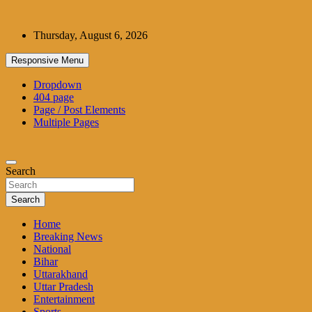
Skip
to
Thursday, August 6, 2026
content
Responsive Menu
Dropdown
404 page
Page / Post Elements
Multiple Pages
Search
Search
Home
Breaking News
National
Bihar
Uttarakhand
Uttar Pradesh
Entertainment
Sports