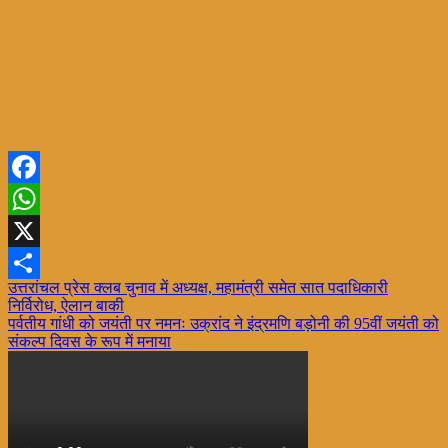
Facebook
WhatsApp
X
Post
उत्तरांचल प्रेस क्लब चुनाव में अध्यक्ष, महामंत्री समेत सात पदाधिकारी
Share
निर्विरोध, ऐलान बाकी
navigation
पर्वतीय गांधी को जयंती पर नमनः उक्रांद ने इंद्रमणि बड़ोनी की 95वीं जयंती को
संकल्प दिवस के रूप में मनाया