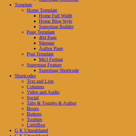
Template
Home Template
Home Full Width
Home Blog Style
Supermag Builder
Page Template
404 Page
Sitemap
Author Page
Post Template
Mp3 Format
Supermag Feature
Supermag Shortcode
Shortcodes
Text and Lists
Columns
Video and Audio
Social
Tabs & Toggles & Author
Boxes
Buttons
Tooltips
LightBox
G K Uttarakhand
G K Uttarakhand