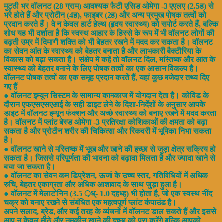
मुट्ठी भर वॉलनट (28 ग्राम) आवश्यक फैटी एसिड ओमेगा -3 एएलए (2.5ह) से
भरे होते हैं और प्रोटीन (4ह), फाइबर (2ह) और अन्य प्रमुख पोषक तत्वों को
प्रदान करते हैं। वे न केवल हार्ट हेल्थ (हृदय स्वास्थ्य) को सपोर्ट करते हैं, बल्कि
शोध यह भी दर्शाता है कि स्वस्थ आहार के हिस्से के रूप में भी वॉलनट लोगों की
बढ़ती उम्र में दिमागी शक्ति को भी बेहतर रखने में मदद कर सकता है। वॉलनट
का सेवन आंत के स्वास्थ्य को बेहतर बनाता है और लाभकारी बैक्टीरिया के
विकास को बढ़ा सकता है। संक्षेप में कहें तो वॉलनट दिल, मस्तिष्क और आंत के
स्वास्थ्य को बेहतर बनाने के लिए पोषक तत्वों का एक आसान विकल्प है।
वॉलनट पोषक तत्वों का एक समूह प्रदान करते हैं, यहां कुछ मजेदार तथ्य दिए
गए हैं
● वॉलनट इम्यून सिस्टम के सामान्य कामकाज में योगदान देता है। कोविड के
दौरान एफएसएसएआई के सही डाइट लेने के दिशा-निर्देशों के अनुसार आपके
डाइट में वॉलनट इम्यून फंक्शन और अच्छे स्वास्थ्य को बनाए रखने में मदद करता
है। वॉलनट में प्लांट बेस्ड ओमेगा -3 प्रतिरक्षा कोशिकाओं की क्षमता को बढ़ा
सकता है और प्रोटीन शरीर की चिकित्सा और रिकवरी में भूमिका निभा सकता
है।
● वॉलनट खाने से मस्तिष्क में भूख और खाने की इच्छा से जुड़ा क्षेत्र सक्रिय हो
सकता है। जिससे परिपूर्णता की भावना को बढ़ावा मिलता है और ज्यादा खाने से
बचा जा सकता है।
● वॉलनट का सेवन कम डिप्रेशन, ऊर्जा के उच्च स्तर, गतिविधियों में अधिक
रुचि, बेहतर एकाग्रता और अधिक आशावाद के साथ जुड़ा हुआ है।
● वॉलनट में मेलाटोनिन (3.5 ़ध्- 1.0 दहध्ह) भी होता है, जो एक स्वस्थ नींद
चक्र को बनाए रखने से संबंधित एक महत्वपूर्ण प्लांट कंपाउंड है।
अपने सलाद, ब्रेड, और कई तरह के व्‍यंजनों में वॉलनट डाल सकते हैं और इससे
आप न केवल मीठे और नमकीन खाने की इच्छा को पूरा करेंगे बल्कि आपको