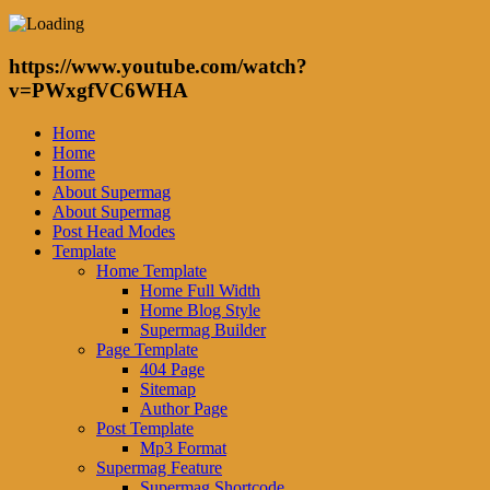
https://www.youtube.com/watch?
v=PWxgfVC6WHA
Home
Home
Home
About Supermag
About Supermag
Post Head Modes
Template
Home Template
Home Full Width
Home Blog Style
Supermag Builder
Page Template
404 Page
Sitemap
Author Page
Post Template
Mp3 Format
Supermag Feature
Supermag Shortcode