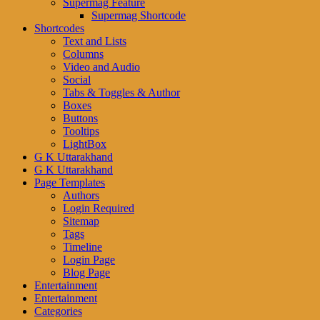
Supermag Feature
Supermag Shortcode
Shortcodes
Text and Lists
Columns
Video and Audio
Social
Tabs & Toggles & Author
Boxes
Buttons
Tooltips
LightBox
G K Uttarakhand
G K Uttarakhand
Page Templates
Authors
Login Required
Sitemap
Tags
Timeline
Login Page
Blog Page
Entertainment
Entertainment
Categories