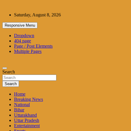
Skip
to
Saturday, August 8, 2026
content
Responsive Menu
Dropdown
404 page
Page / Post Elements
Multiple Pages
Search
Search
Home
Breaking News
National
Bihar
Uttarakhand
Uttar Pradesh
Entertainment
Sports