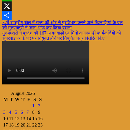
WhatsApp
X
Post
37वें राष्ट्रीय खेल में राज्य की ओर से प्रतिभाग करने वाले खिलाड़ियों के दल
Share
को मुख्यमंत्री ने फ्लैग ऑफ कर किया रवाना
navigation
मुख्यमंत्री ने प्रदेश की 167 आंगनबाड़ी एवं मिनी आंगनवाड़ी कार्यकर्तियों को
सुपरवाइजर के पद पर नियुक्त होने पर नियुक्ति पत्र वितरित किए
August 2026
M
T
W
T
F
S
S
1
2
3
4
5
6
7
8
9
10
11
12
13
14
15
16
17
18
19
20
21
22
23