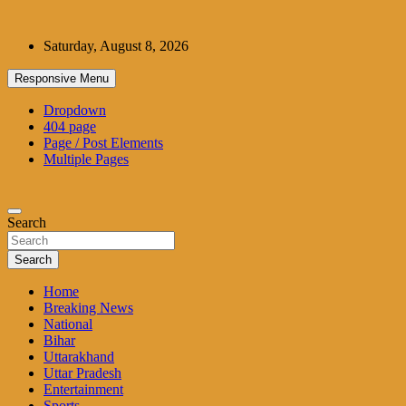
Skip
to
Saturday, August 8, 2026
content
Responsive Menu
Dropdown
404 page
Page / Post Elements
Multiple Pages
Search
Search
Home
Breaking News
National
Bihar
Uttarakhand
Uttar Pradesh
Entertainment
Sports