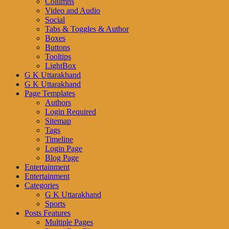
Columns
Video and Audio
Social
Tabs & Toggles & Author
Boxes
Buttons
Tooltips
LightBox
G K Uttarakhand
G K Uttarakhand
Page Templates
Authors
Login Required
Sitemap
Tags
Timeline
Login Page
Blog Page
Entertainment
Entertainment
Categories
G K Uttarakhand
Sports
Posts Features
Multiple Pages