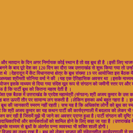
 है और मतदान के दिन अगर निर्णायक कोई स्थान है तो वह बूथ ही है ।इसी लिए भाजपा
्ष बनने के बाद पूरे देश का 120 दिन का दौरा जब उत्तराखंड से शुरू किया गया तो उन्ह
ित थे ।देहरादून में केंट विधानसभा क्षेत्र के बूथ संख्या 19 पर आयोजित इस बैठक में
्यक्षा श्रीमती सोनिया वर्मा ने की ।यह एक ऐतिहासिक अवसर था ।इसके माध्यम से राष
योजन इसके माध्यम से दिया गया संदेश मूल रूप से संगठन को जमीनी स्तर पर और शक्
है कि पार्टी बूथ को कितना महत्व देती है ।
आयोजित एक बैठक में उत्तराखंड के प्रदेश महामंत्री (संगठन) श्री अजय कुमार के उस 
 ।यह बात ऊपरी तौर पर सामान्य लग सकती है ।लेकिन इसका अर्थ बहुत गहरा है । इस
ने बूथ की जानकारी स्मरण नहीं रहती। सच यह है कि अधिकांश लोगों को बूथ का स्म
ै कि श्री अजय कुमार का यह कथन पार्टी की कार्यप्रणाली में बदलाव को लेकर भी
 कर रही है जिसमें मुझे भी जाने का अवसर प्राप्त हुआ है।पार्टी संगठन की दृष्टि 
यों के पदाधिकारियों और कार्यकर्ताओं को शामिल होने के लिए कहा जा रहा है ।उत्तराखंड
 इनके माध्यम से बूथों के अंतर्गत पन्ना व्यवस्था भी शक्ति शाली होगी।
सीटों पर विजय का लक्ष्य रखा है। बूथ को लेकर भाजपा की संवेदनशील कार्यप्रणाली से