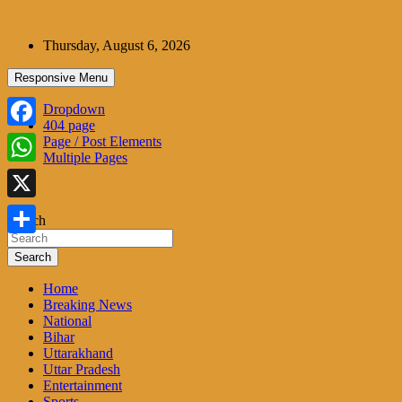
Skip
to
Thursday, August 6, 2026
content
Responsive Menu
Dropdown
404 page
Facebook
Page / Post Elements
Multiple Pages
WhatsApp
X
Search
Share
Search
Home
Breaking News
National
Bihar
Uttarakhand
Uttar Pradesh
Entertainment
Sports