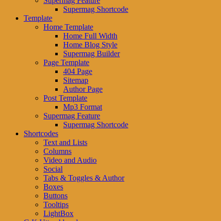
Supermag Feature
Supermag Shortcode
Template
Home Template
Home Full Width
Home Blog Style
Supermag Builder
Page Template
404 Page
Sitemap
Author Page
Post Template
Mp3 Format
Supermag Feature
Supermag Shortcode
Shortcodes
Text and Lists
Columns
Video and Audio
Social
Tabs & Toggles & Author
Boxes
Buttons
Tooltips
LightBox