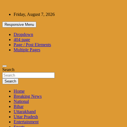
Skip
to
Friday, August 7, 2026
content
Responsive Menu
Dropdown
404 page
Page / Post Elements
Multiple Pages
Search
Search
Home
Breaking News
National
Bihar
Uttarakhand
Uttar Pradesh
Entertainment
Sports