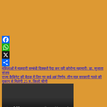
Facebook
WhatsApp
X
Post
महिलाओं में माहवारी सम्बंधी दिक्कतें पैदा कर रही कोरोना महामारीः डा. सुजाता
Share
संजय
navigation
राज्य कैबिनेट की बैठक में लिए गए कई अहं निर्णय, तीन माह सरकारी गल्ले की
दुकान से मिलेगी 25 रु. किलो चीनी