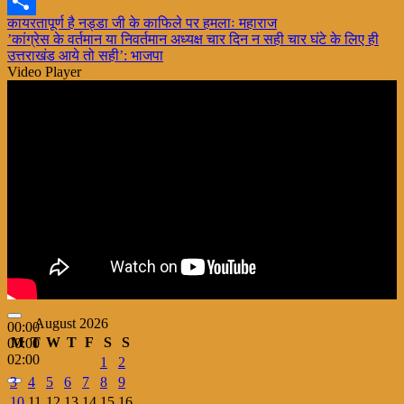
X
Post
कायरतापूर्ण है नड्डा जी के काफिले पर हमलाः महाराज
Share
’कांग्रेस के वर्तमान या निवर्तमान अध्यक्ष चार दिन न सही चार घंटे के लिए ही
navigation
उत्तराखंड आये तो सही’: भाजपा
Video Player
August 2026
00:00
M
T
W
T
F
S
S
00:00
02:00
1
2
3
4
5
6
7
8
9
10
11
12
13
14
15
16