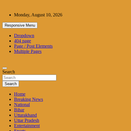
Skip
to
Monday, August 10, 2026
content
Responsive Menu
Dropdown
404 page
Page / Post Elements
Multiple Pages
Search
Search
Home
Breaking News
National
Bihar
Uttarakhand
Uttar Pradesh
Entertainment
Sports