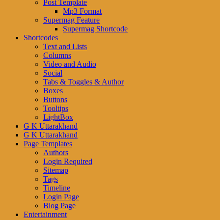
Post Template
Mp3 Format
Supermag Feature
Supermag Shortcode
Shortcodes
Text and Lists
Columns
Video and Audio
Social
Tabs & Toggles & Author
Boxes
Buttons
Tooltips
LightBox
G K Uttarakhand
G K Uttarakhand
Page Templates
Authors
Login Required
Sitemap
Tags
Timeline
Login Page
Blog Page
Entertainment