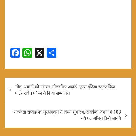
F
W
X
S
a
h
h
ce
at
ar
b
s
e
Post
नीता अंबानी को ग्लोबल लीडरशिप अवॉर्ड, यूएस इंडिया स्ट्रैटेजिक
o
A
navigation
पार्टनरशिप फोरम ने किया सम्मानित
o
p
k
p
सतर्कता सप्ताह का मुख्यमंत्री ने किया शुभारंभ, सतर्कता विभाग में 103
नये पद सृजित किये जायेंगे