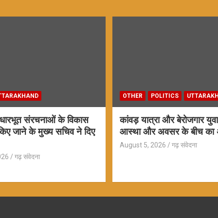
TTARAKHAND
OTHER
POLITICS
UTTARAK
 आधारभूत संरचनाओं के विकास
कांवड़ यात्रा और बेरोजगार युवाओ
ए जाने के मुख्य सचिव ने दिए
आस्था और अवसर के बीच का 
August 5, 2026
गढ़ संवेदना
026
गढ़ संवेदना