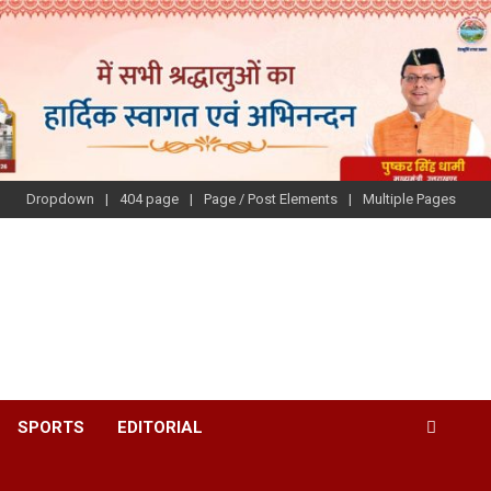
Dropdown
404 page
Page / Post Elements
Multiple Pages
SPORTS
EDITORIAL