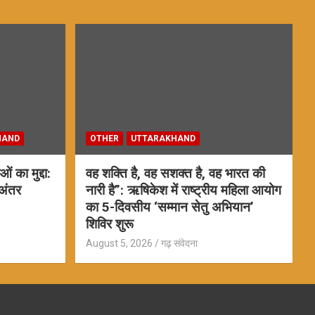
HAND
OTHER
UTTARAKHAND
ं का मुद्दा:
वह शक्ति है, वह सशक्त है, वह भारत की
अंतर
नारी है”: ऋषिकेश में राष्ट्रीय महिला आयोग
का 5-दिवसीय ‘सम्मान सेतु अभियान’
शिविर शुरू
August 5, 2026
गढ़ संवेदना