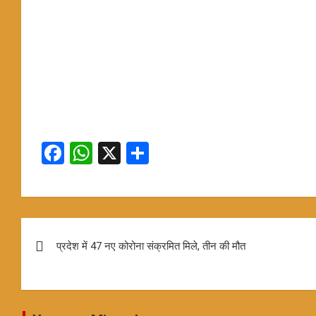
F
W
X
S
a
h
h
ce
at
ar
b
s
e
Post
o
A
प्रदेश में 47 नए कोरोना संक्रमित मिले, तीन की मौत
navigation
o
p
k
p