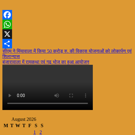
Facebook
WhatsApp
X
Post
सीएम ने मिंयावाला में किया 50 करोड़ रु. की विकास योजनाओं को लोकार्पण एवं
Share
शिलान्यास
navigation
बंजारावाला में रामकथा एवं गढ़ भोज का हुआ आयोजन
August 2026
M
T
W
T
F
S
S
1
2