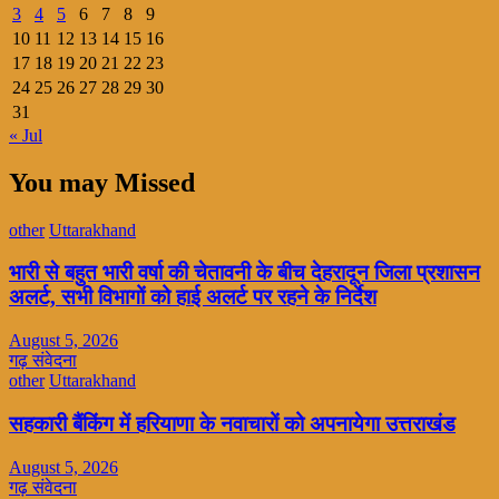
3
4
5
6
7
8
9
10
11
12
13
14
15
16
17
18
19
20
21
22
23
24
25
26
27
28
29
30
31
« Jul
You may Missed
other
Uttarakhand
भारी से बहुत भारी वर्षा की चेतावनी के बीच देहरादून जिला प्रशासन
अलर्ट, सभी विभागों को हाई अलर्ट पर रहने के निर्देश
August 5, 2026
गढ़ संवेदना
other
Uttarakhand
सहकारी बैंकिंग में हरियाणा के नवाचारों को अपनायेगा उत्तराखंड
August 5, 2026
गढ़ संवेदना