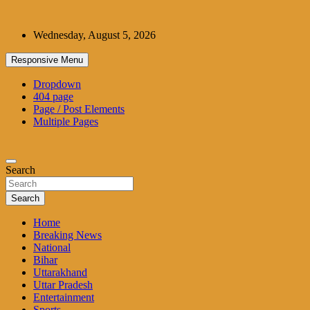
Skip
to
Wednesday, August 5, 2026
content
Responsive Menu
Dropdown
404 page
Page / Post Elements
Multiple Pages
Search
Search
Home
Breaking News
National
Bihar
Uttarakhand
Uttar Pradesh
Entertainment
Sports