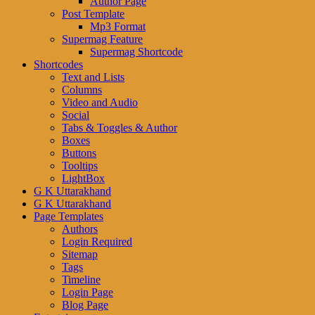
Author Page
Post Template
Mp3 Format
Supermag Feature
Supermag Shortcode
Shortcodes
Text and Lists
Columns
Video and Audio
Social
Tabs & Toggles & Author
Boxes
Buttons
Tooltips
LightBox
G K Uttarakhand
G K Uttarakhand
Page Templates
Authors
Login Required
Sitemap
Tags
Timeline
Login Page
Blog Page