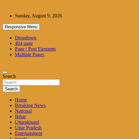
Skip
to
Sunday, August 9, 2026
content
Responsive Menu
Dropdown
404 page
Page / Post Elements
Multiple Pages
Search
Search
Home
Breaking News
National
Bihar
Uttarakhand
Uttar Pradesh
Entertainment
Sports