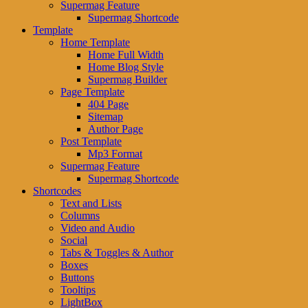
Supermag Feature
Supermag Shortcode
Template
Home Template
Home Full Width
Home Blog Style
Supermag Builder
Page Template
404 Page
Sitemap
Author Page
Post Template
Mp3 Format
Supermag Feature
Supermag Shortcode
Shortcodes
Text and Lists
Columns
Video and Audio
Social
Tabs & Toggles & Author
Boxes
Buttons
Tooltips
LightBox