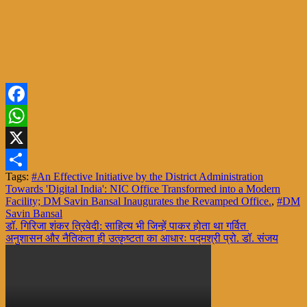
Facebook
WhatsApp
X
Tags:
#An Effective Initiative by the District Administration
Share
Towards 'Digital India': NIC Office Transformed into a Modern
Facility; DM Savin Bansal Inaugurates the Revamped Office.
,
#DM
Savin Bansal
Post
डॉ. गिरिजा शंकर त्रिवेदी: साहित्य भी जिन्हें पाकर होता था गर्वित
अनुशासन और नैतिकता ही उत्कृष्टता का आधारः पद्मश्री प्रो. डॉ. संजय
navigation