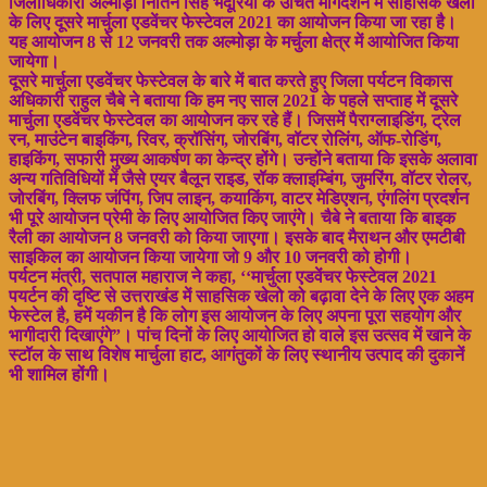
जिलाधिकारी अल्मोड़ा नितिन सिंह भदूरिया के उचित मार्गदर्शन में साहसिक खेलो
के लिए दूसरे मार्चुला एडवेंचर फेस्टेवल 2021 का आयोजन किया जा रहा है।
यह आयोजन 8 से 12 जनवरी तक अल्मोड़ा के मर्चुला क्षेत्र में आयोजित किया
जायेगा।
दूसरे मार्चुला एडवेंचर फेस्टेवल के बारे में बात करते हुए जिला पर्यटन विकास
अधिकारी राहुल चैबे ने बताया कि हम नए साल 2021 के पहले सप्ताह में दूसरे
मार्चुला एडवेंचर फेस्टेवल का आयोजन कर रहे हैं। जिसमें पैराग्लाइडिंग, ट्रेल
रन, माउंटेन बाइकिंग, रिवर, क्रॉसिंग, जोरबिंग, वॉटर रोलिंग, ऑफ-रोडिंग,
हाइकिंग, सफारी मुख्य आकर्षण का केन्द्र होंगे। उन्होंने बताया कि इसके अलावा
अन्य गतिविधियों में जैसे एयर बैलून राइड, रॉक क्लाइम्बिंग, जुमरिंग, वॉटर रोलर,
जोरबिंग, क्लिफ जंपिंग, जिप लाइन, कयाकिंग, वाटर मेडिएशन, एंगलिंग प्रदर्शन
भी पूरे आयोजन प्रेमी के लिए आयोजित किए जाएंगे। चैबे ने बताया कि बाइक
रैली का आयोजन 8 जनवरी को किया जाएगा। इसके बाद मैराथन और एमटीबी
साइकिल का आयोजन किया जायेगा जो 9 और 10 जनवरी को होगी।
पर्यटन मंत्री, सतपाल महाराज ने कहा, ‘‘मार्चुला एडवेंचर फेस्टेवल 2021
पयर्टन की दृष्टि से उत्तराखंड में साहसिक खेलो को बढ़ावा देने के लिए एक अहम
फेस्टेल है, हमें यकीन है कि लोग इस आयोजन के लिए अपना पूरा सहयोग और
भागीदारी दिखाएंगे”। पांच दिनों के लिए आयोजित हो वाले इस उत्सव में खाने के
स्टॉल के साथ विशेष मार्चुला हाट, आगंतुकों के लिए स्थानीय उत्पाद की दुकानें
भी शामिल होंगी।