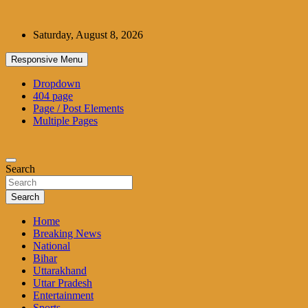
Skip
to
Saturday, August 8, 2026
content
Responsive Menu
Dropdown
404 page
Page / Post Elements
Multiple Pages
Search
Search
Home
Breaking News
National
Bihar
Uttarakhand
Uttar Pradesh
Entertainment
Sports