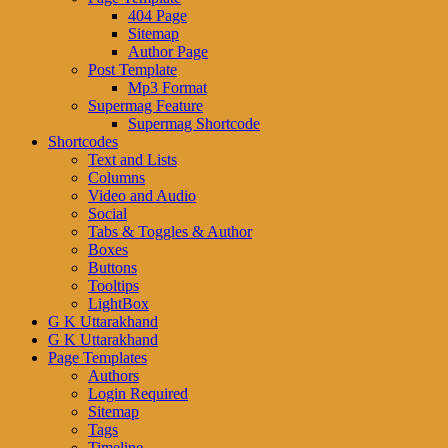
404 Page
Sitemap
Author Page
Post Template
Mp3 Format
Supermag Feature
Supermag Shortcode
Shortcodes
Text and Lists
Columns
Video and Audio
Social
Tabs & Toggles & Author
Boxes
Buttons
Tooltips
LightBox
G K Uttarakhand
G K Uttarakhand
Page Templates
Authors
Login Required
Sitemap
Tags
Timeline