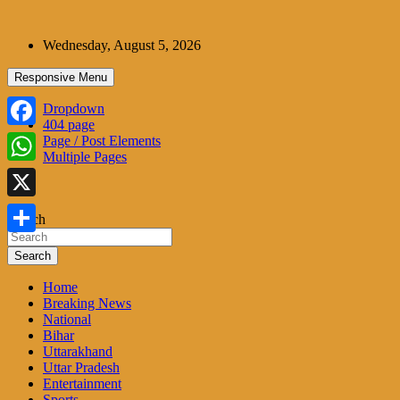
Skip
to
Wednesday, August 5, 2026
content
Responsive Menu
Dropdown
404 page
Facebook
Page / Post Elements
Multiple Pages
WhatsApp
X
Search
Share
Search
Home
Breaking News
National
Bihar
Uttarakhand
Uttar Pradesh
Entertainment
Sports