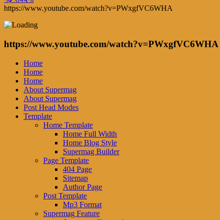
https://www.youtube.com/watch?v=PWxgfVC6WHA
https://www.youtube.com/watch?v=PWxgfVC6WHA
Home
Home
Home
About Supermag
About Supermag
Post Head Modes
Template
Home Template
Home Full Width
Home Blog Style
Supermag Builder
Page Template
404 Page
Sitemap
Author Page
Post Template
Mp3 Format
Supermag Feature