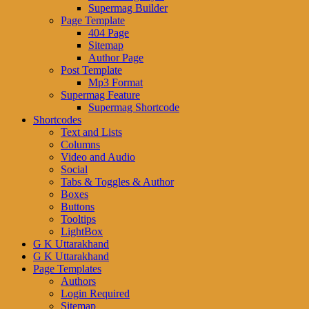
Supermag Builder
Page Template
404 Page
Sitemap
Author Page
Post Template
Mp3 Format
Supermag Feature
Supermag Shortcode
Shortcodes
Text and Lists
Columns
Video and Audio
Social
Tabs & Toggles & Author
Boxes
Buttons
Tooltips
LightBox
G K Uttarakhand
G K Uttarakhand
Page Templates
Authors
Login Required
Sitemap