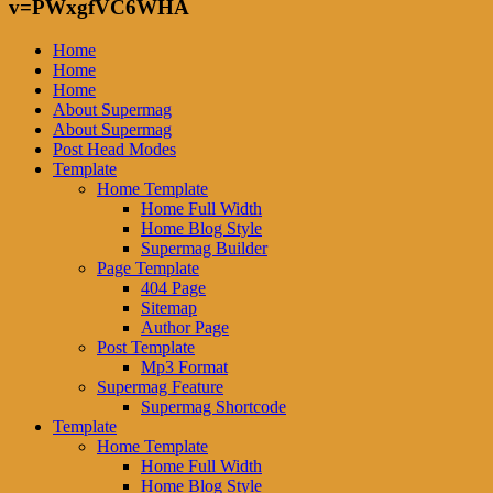
v=PWxgfVC6WHA
Home
Home
Home
About Supermag
About Supermag
Post Head Modes
Template
Home Template
Home Full Width
Home Blog Style
Supermag Builder
Page Template
404 Page
Sitemap
Author Page
Post Template
Mp3 Format
Supermag Feature
Supermag Shortcode
Template
Home Template
Home Full Width
Home Blog Style