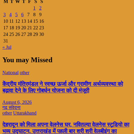
M
T
W
T
F
S
S
1
2
3
4
5
6
7
8
9
10
11
12
13
14
15
16
17
18
19
20
21
22
23
24
25
26
27
28
29
30
31
« Jul
You may Missed
National
other
केंद्रीय मंत्रिमंडल ने स्वच्छ ऊर्जा और ग्रामीण अर्थव्यवस्था को
बढ़ावा देने के लिए गोबर्धन योजना को दी मंजूरी
August 6, 2026
गढ़ संवेदना
other
Uttarakhand
देहरादून को मिला अपना वेलनेस घर, नवितल्या वेलनेस स्टूडियो का
भव्य उद्घाटन, उत्तराखंड में पहली बार श्री श्री वेलबीइंग का