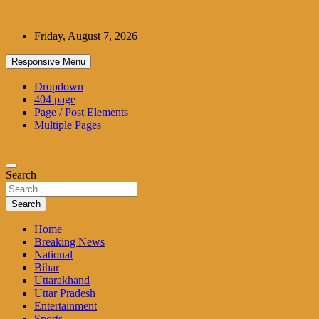
Skip
to
Friday, August 7, 2026
content
Responsive Menu
Dropdown
404 page
Page / Post Elements
Multiple Pages
Search
Search
Home
Breaking News
National
Bihar
Uttarakhand
Uttar Pradesh
Entertainment
Sports