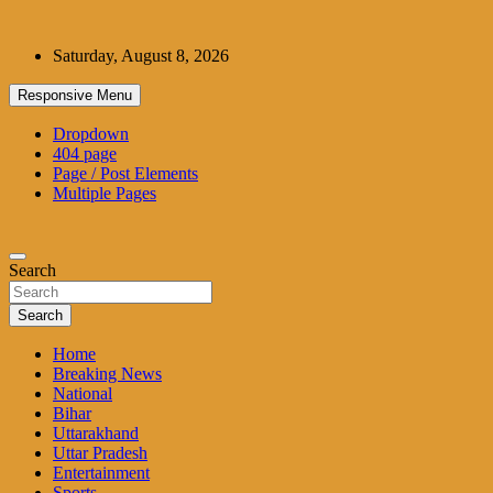
Skip
to
Saturday, August 8, 2026
content
Responsive Menu
Dropdown
404 page
Page / Post Elements
Multiple Pages
Search
Search
Home
Breaking News
National
Bihar
Uttarakhand
Uttar Pradesh
Entertainment
Sports