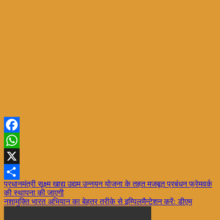
Facebook
WhatsApp
X
Post
प्रधानमंत्री सूक्ष्म खाद्य उद्यम उन्नयन योजना के तहत मजबूत प्रबंधन फ्रेमवर्क
Share
की स्थापना की जाएगी
navigation
नशामुक्ति भारत अभियान का बेहतर तरीके से इम्पिलमैन्टेशन करेंः डीएम