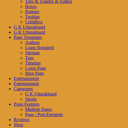
Tabs & Toggles & Author
Boxes
Buttons
Tooltips
LightBox
G K Uttarakhand
G K Uttarakhand
Page Templates
Authors
Login Required
Sitemap
Tags
Timeline
Login Page
Blog Page
Entertainment
Entertainment
Categories
G K Uttarakhand
Sports
Posts Features
Multiple Pages
Page / Post Elements
Reviews
Shop