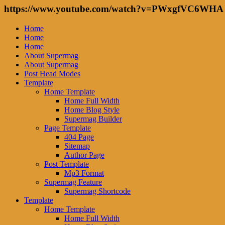
https://www.youtube.com/watch?v=PWxgfVC6WHA
Home
Home
Home
About Supermag
About Supermag
Post Head Modes
Template
Home Template
Home Full Width
Home Blog Style
Supermag Builder
Page Template
404 Page
Sitemap
Author Page
Post Template
Mp3 Format
Supermag Feature
Supermag Shortcode
Template
Home Template
Home Full Width