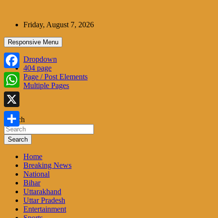
Skip
to
Friday, August 7, 2026
content
Responsive Menu
Dropdown
404 page
Facebook
Page / Post Elements
Multiple Pages
WhatsApp
X
Search
Share
Search
Home
Breaking News
National
Bihar
Uttarakhand
Uttar Pradesh
Entertainment
Sports