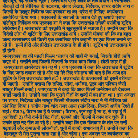
देहरादून, गढ़ संवेदना न्यूज। उत्तरांचल पे्रस क्लब के तत्वावधान में रचनाकार,
सैकड़ों टी वी सीरियल के पटकथा, संवाद लेखक, निर्देशक, शायर संदीप नाथ व
फिल्मों के मशहूर निर्देशक जय प्रकाश शा का ‘प्रेस से मिलिए’ कार्यक्रम
आयोजित किया गया। पत्रकारों के सवालों के जवाब देते हुए ख्याति प्राप्त
बॉलीवुड निर्देशक जय प्रकाश शा ने कहा कि उत्तराखंड उनकी पसंदीदा शूटिंग
लोकेशन है। उत्तराखंड को प्रकृति ने खुबसूरती से नवाजा है। उन्होंने कहा कि
विदेशी लोग भी शूटिंग के लिए उत्तराखंड आये। उन्होंने घोषणा की कि वह बहुत
जल्द उत्तराखण्ड की किसी एक क्लासिक प्रेम कहानी पर एक फिल्म बनाने जा
रहे हैं। इनमें हीरो और हीरोइन उत्तराखण्ड के ही होंगे। शूटिंग भी उत्तराखण्ड में
ही होगी।
जयप्रकाश शा की पहली फिल्म ‘साजन की बाहों में’ बनाई, जिसके हीरो ऋषि
कपूर थे। उन्होंने कई फिल्मी सितारों के साथ काम किया। छोटी उम्र में ही
जयप्रकाश डायरेक्टर बन गए थे। जय प्रकाश ने कहा कि उत्तराखंड में शूटिंग
के लिए जगह तलाश रहे है और यह मेरे लिए सौभाग्य की बात है कि आज हम
शूटिंग के लिए उत्तराखंड आये हंै। उत्तराखंड के कलाकारों को इसमें वरीयता
दी जाएगी। उन्होंने बताया कि तपिश, सौदा, धर्मात्मा, पूरब और पश्चिम जैसी
मशहूर फिल्में बनाई। जयप्रकाश ने कहा कि आज फिल्में जनेरेशन को देखकर
बनाई जाती है। उन्होंने कहा कि पुराने गीतों के शब्दों में दम होता था। इस अवसर
पर शायर, निर्देशक और मशहूर फिल्मी गीतकार संदीप नाथ ने भी मीडिया को
संबोधित किया। संदीप नाथ-चांद नजर आया (सांवरिया), कितने अजीब रिश्ते हैं
यहां ( पेज 3), फैशन का है ये जलवा ( फैशन), सुन रहा है ना तू, रो रहा हूं मैं
(आशिकी 2) जैसे दर्जनों हिट गीतों, एल्बमों और फिल्मों में काम कर चुके हैं।
उनके कुछ नए गीत आ रहे है। उन्होंने कहा कि एक गीतकार के तौर पर उन्हें
गढ़वाली और कुमाऊनी लोकगीतों, धुनों में काफी संभावनाएं हैं। उन्होंने कहा कि
देहरादून से मेरा पुराना नाता रहा है और रहेगा। इस अवसर पर कार्यक्रम का