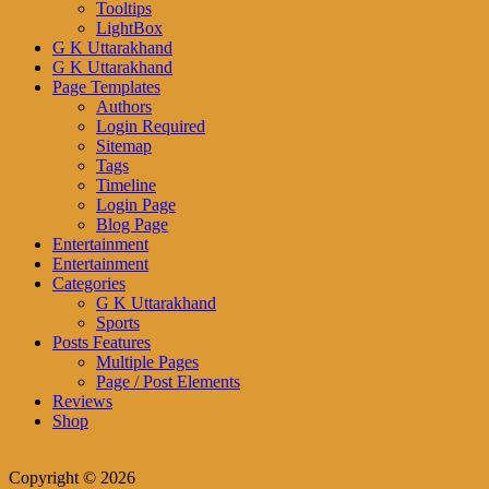
Tooltips
LightBox
G K Uttarakhand
G K Uttarakhand
Page Templates
Authors
Login Required
Sitemap
Tags
Timeline
Login Page
Blog Page
Entertainment
Entertainment
Categories
G K Uttarakhand
Sports
Posts Features
Multiple Pages
Page / Post Elements
Reviews
Shop
Copyright © 2026