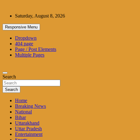
Skip
to
Saturday, August 8, 2026
content
Responsive Menu
Dropdown
404 page
Page / Post Elements
Multiple Pages
Search
Search
Home
Breaking News
National
Bihar
Uttarakhand
Uttar Pradesh
Entertainment
Sports