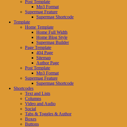
Post Template
Mp3 Format
Supermag Feature
Supermag Shortcode
Template
Home Template
Home Full Width
Home Blog Style
Supermag Builder
Page Template
404 Page
Sitemap
Author Page
Post Template
Mp3 Format
Supermag Feature
Supermag Shortcode
Shortcodes
Text and Lists
Columns
Video and Audio
Social
Tabs & Toggles & Author
Boxes
Buttons