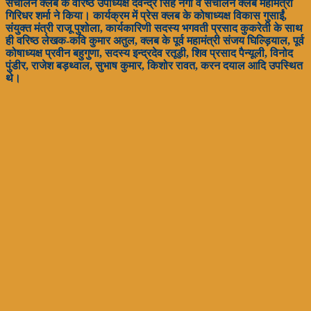
संचालन क्लब के वरिष्ठ उपाध्यक्ष देवेन्द्र सिंह नेगी व संचालन क्लब महामंत्री
गिरिधर शर्मा ने किया। कार्यक्रम में प्रेस क्लब के कोषाध्यक्ष विकास गुसाईं,
संयुक्त मंत्री राजू पुशोला, कार्यकारिणी सदस्य भगवती प्रसाद कुकरेती के साथ
ही वरिष्ठ लेखक-कवि कुमार अतुल, क्लब के पूर्व महामंत्री संजय घिल्ड़ियाल, पूर्व
कोषाध्यक्ष प्रवीन बहुगुणा, सदस्य इन्द्रदेव रतूड़ी, शिव प्रसाद पैन्यूली, विनोद
पुंडीर, राजेश बड़थ्वाल, सुभाष कुमार, किशोर रावत, करन दयाल आदि उपस्थित
थे।