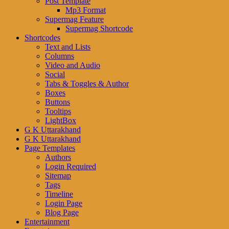
Post Template
Mp3 Format
Supermag Feature
Supermag Shortcode
Shortcodes
Text and Lists
Columns
Video and Audio
Social
Tabs & Toggles & Author
Boxes
Buttons
Tooltips
LightBox
G K Uttarakhand
G K Uttarakhand
Page Templates
Authors
Login Required
Sitemap
Tags
Timeline
Login Page
Blog Page
Entertainment