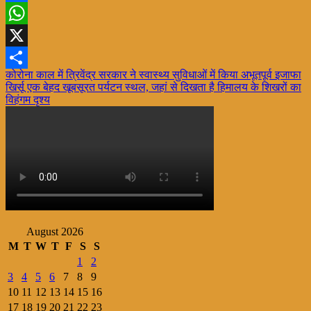
Facebook
WhatsApp
X
Post
कोरोना काल में त्रिवेंद्र सरकार ने स्वास्थ्य सुविधाओं में किया अभूतपूर्व इजाफा
Share
खिर्सू एक बेहद खूबसूरत पर्यटन स्थल, जहां से दिखता है हिमालय के शिखरों का
navigation
विहंगम दृश्य
August 2026
M
T
W
T
F
S
S
1
2
3
4
5
6
7
8
9
10
11
12
13
14
15
16
17
18
19
20
21
22
23