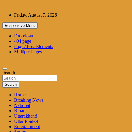
Skip
to
Friday, August 7, 2026
content
Responsive Menu
Dropdown
404 page
Page / Post Elements
Multiple Pages
Search
Search
Home
Breaking News
National
Bihar
Uttarakhand
Uttar Pradesh
Entertainment
Sports