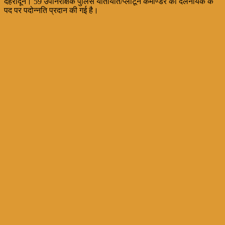
देहरादून। 59 उपनिरीक्षक पुलिस यातायात/प्लाटून कमाण्डर को दलनायक के
पद पर पदोन्नति प्रदान की गई है।