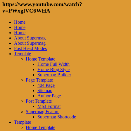
https://www.youtube.com/watch?
v=PWxgfVC6WHA
Home
Home
Home
About Supermag
About Supermag
Post Head Modes
Template
Home Template
Home Full Width
Home Blog Style
Supermag Builder
Page Template
404 Page
Sitemap
Author Page
Post Template
Mp3 Format
Supermag Feature
Supermag Shortcode
Template
Home Template