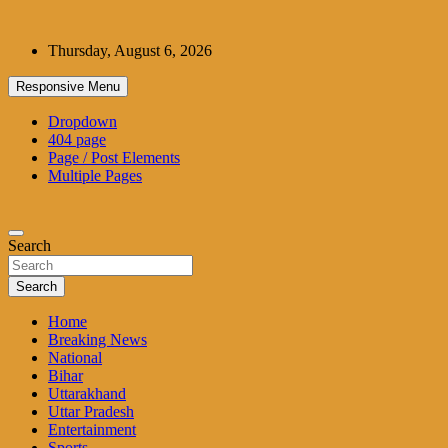
Skip
to
Thursday, August 6, 2026
content
Responsive Menu
Dropdown
404 page
Page / Post Elements
Multiple Pages
Search
Search
Home
Breaking News
National
Bihar
Uttarakhand
Uttar Pradesh
Entertainment
Sports