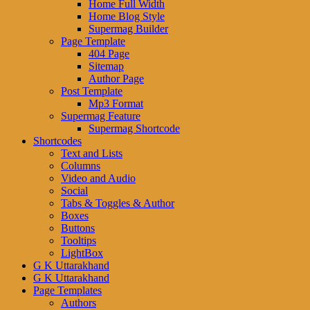
Home Full Width
Home Blog Style
Supermag Builder
Page Template
404 Page
Sitemap
Author Page
Post Template
Mp3 Format
Supermag Feature
Supermag Shortcode
Shortcodes
Text and Lists
Columns
Video and Audio
Social
Tabs & Toggles & Author
Boxes
Buttons
Tooltips
LightBox
G K Uttarakhand
G K Uttarakhand
Page Templates
Authors