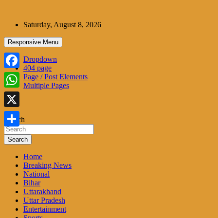
Skip
to
Saturday, August 8, 2026
content
Responsive Menu
Dropdown
404 page
Facebook
Page / Post Elements
Multiple Pages
WhatsApp
X
Search
Share
Search
Home
Breaking News
National
Bihar
Uttarakhand
Uttar Pradesh
Entertainment
Sports