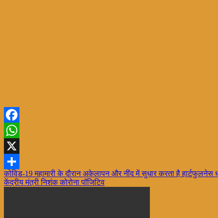
Facebook
WhatsApp
X
Post
कोविड-19 महामारी के दौरान अकेलापन और नींद में सुधार करता है हार्टफुलनेस ध
Share
केंद्रीय मंत्री निशंक कोरोना पॉजिटिव
navigation