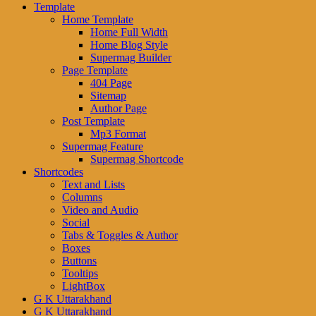
Template
Home Template
Home Full Width
Home Blog Style
Supermag Builder
Page Template
404 Page
Sitemap
Author Page
Post Template
Mp3 Format
Supermag Feature
Supermag Shortcode
Shortcodes
Text and Lists
Columns
Video and Audio
Social
Tabs & Toggles & Author
Boxes
Buttons
Tooltips
LightBox
G K Uttarakhand
G K Uttarakhand