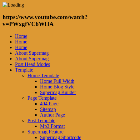
https://www.youtube.com/watch?
v=PWxgfVC6WHA
Home
Home
Home
About Supermag
About Supermag
Post Head Modes
Template
Home Template
Home Full Width
Home Blog Style
Supermag Builder
Page Template
404 Page
Sitemap
Author Page
Post Template
Mp3 Format
Supermag Feature
Supermag Shortcode