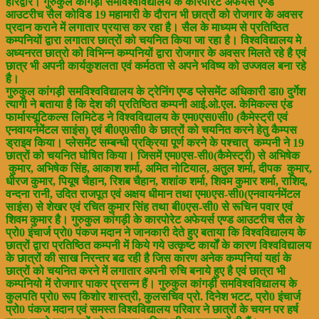
हरिद्वार। गुरुकुल कांगड़ी समविश्वविद्यालय के कारपोरेट अफेयर्स एण्ड
आउटरीच सैल कोविड 19 महामारी के दौरान भी छात्रों को रोजगार के अवसर
प्रदान कराने में लगातार प्रयास कर रहा है। सैल के माध्यम से प्रतिष्ठित
कम्पनियों द्वारा लगातार छात्रों को चयनित किया जा रहा है। विश्वविद्यालय मे
अध्यनरत छात्रो को विभिन्न कम्पनियों द्वारा रोजगार के अवसर मिलते रहे है एवं
छात्र भी अपनी कार्यकुशलता एवं कर्मठता से अपने भविष्य को उज्जवल बना रहे
है।
गुरुकुल कांगड़ी समविश्वविद्यालय के ट्रेनिंग एण्ड प्लेसमेंट अधिकारी डा0 दुर्गेश
त्यागी ने बताया है कि देश की प्रतिष्ठित कम्पनी आई.ओ.एल. केमिकल्स एंड
फार्मास्यूटिकल्स लिमिटेड ने विश्वविद्यालय के एम0एस0सी0 (कैमेस्ट्री एवं
एनवायर्नमेंटल साइंस) एवं बी0ए0सी0 के छात्रों को चयनित करने हेतु कैम्पस
ड्राइव किया। प्लेसमेंट सम्बन्धी प्रक्रिया पूर्ण करने के पश्चात् कम्पनी ने 19
छात्रों को चयनित घोषित किया। जिसमें एम0एस-सी0(कैमेस्ट्री) से अभिषेक
कुमार, अभिषेक सिंह, आकाश शर्मा, अमित नोटियाल, अतुल शर्मा, दीपक कुमार,
धीरज कुमार, पियूष चैहान, रिशब चैहान, शशांक शर्मा, शिवम कुमार शर्मा, राशिद,
वन्दना रानी, उदित राजपूत एवं अक्षय धीमान तथा एम0एस-सी0(एनवायर्नमेंटल
साइंस) से शेखर एवं रचित कुमार सिंह तथा बी0एस-सी0 से रूचिन पवार एवं
शिवम कुमार है। गुरुकुल कांगड़ी के कारपोरेट अफेयर्स एण्ड आउटरीच सैल के
प्रो0 इंचार्ज प्रो0 पंकज मदान ने जानकारी देते हुए बताया कि विश्वविद्यालय के
छात्रों द्वारा प्रतिष्ठित कम्पनी में किये गये उत्कृष्ट कार्यों के कारण विश्वविद्यालय
के छात्रों की साख निरन्तर बढ रही है जिस कारण अनेक कम्पनियां यहां के
छात्रों को चयनित करने में लगातार अपनी रुचि बनाये हुए है एवं छात्रा भी
कम्पनियो में रोजगार पाकर प्रसन्न हैं। गुरुकुल कांगड़ी समविश्वविद्यालय के
कुलपति प्रो0 रूप किशोर शास्त्री, कुलसचिव प्रो. दिनेश भटट, प्रो0 इंचार्ज
प्रो0 पंकज मदान एवं समस्त विश्वविद्यालय परिवार ने छात्रों के चयन पर हर्ष