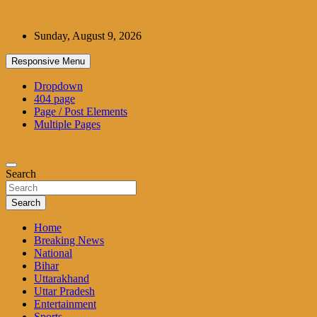
Skip
to
Sunday, August 9, 2026
content
Responsive Menu
Dropdown
404 page
Page / Post Elements
Multiple Pages
Search
Search
Home
Breaking News
National
Bihar
Uttarakhand
Uttar Pradesh
Entertainment
Sports